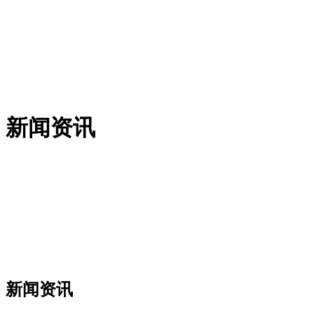
新闻资讯
新闻资讯