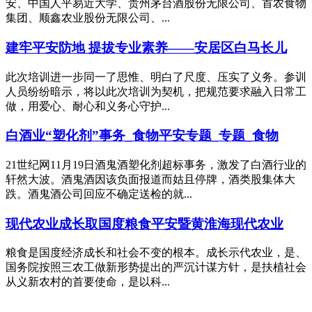
安、中国人平易近大学、贵州茅台酒股份无限公司、首农食物
集团、顺鑫农业股份无限公司、...
建牢平安防地 提拔专业素养——安居区白马长儿
此次培训进一步同一了思惟、明白了尺度、压实了义务。参训
人员纷纷暗示，将以此次培训为契机，把规范要求融入日常工
做，用爱心、耐心和义务心守护...
白酒业“塑化剂”事务_食物平安专题_专题_食物
21世纪网11月19日酒鬼酒塑化剂超标事务，激发了白酒行业的
轩然大波。酒鬼酒因该负面报道而姑且停牌，酒类股集体大
跌。酒鬼酒公司回应不确定送检的就...
现代农业成长取国度粮食平安暨黄淮海现代农业
粮食是国度经济成长和社会不变的根本。成长示代农业，是、
国务院按照三农工做新形势提出的严沉计谋方针，是扶植社会
从义新农村的首要使命，是以科...