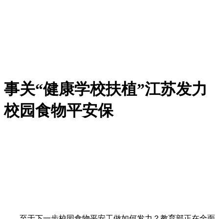
事关“健康学校扶植”江苏发力
校园食物平安保
至于下一步校园食物平安工做如何发力？教育部正在全面