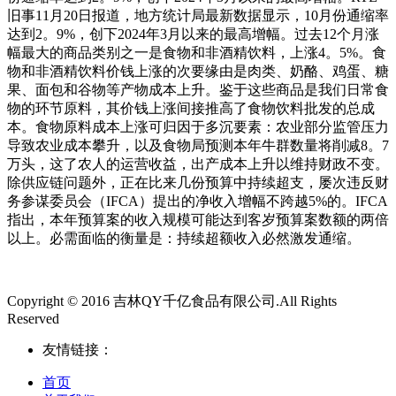
旧事11月20日报道，地方统计局最新数据显示，10月份通缩率
达到2。9%，创下2024年3月以来的最高增幅。过去12个月涨
幅最大的商品类别之一是食物和非酒精饮料，上涨4。5%。食
物和非酒精饮料价钱上涨的次要缘由是肉类、奶酪、鸡蛋、糖
果、面包和谷物等产物成本上升。鉴于这些商品是我们日常食
物的环节原料，其价钱上涨间接推高了食物饮料批发的总成
本。食物原料成本上涨可归因于多沉要素：农业部分监管压力
导致农业成本攀升，以及食物局预测本年牛群数量将削减8。7
万头，这了农人的运营收益，出产成本上升以维持财政不变。
除供应链问题外，正在比来几份预算中持续超支，屡次违反财
务参谋委员会（IFCA）提出的净收入增幅不跨越5%的。IFCA
指出，本年预算案的收入规模可能达到客岁预算案数额的两倍
以上。必需面临的衡量是：持续超额收入必然激发通缩。
Copyright © 2016 吉林QY千亿食品有限公司.All Rights
Reserved
友情链接：
首页