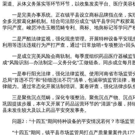
渠道、从体义务落实等环节环节，以收集发卖平台、医疗美容
一是完美办事系统。正在镇平县设立商标品牌指点坐，实现
全多元胶葛化解机制。结合司法部分成立“镇平县学问产权胶
学问产度。峻厉冲击玉雕范畴专利、商标、地舆标记等学问产
二是严酷法律监视，强化现患管理。开展特种设备平安现患
利用等违法违规行为严打严查，通过“日常放哨+专项整治+回
一是成立完美风险会商轨制。每季度组织药品医疗器械监管
成“风险识别—办法制定—义务分化”工做链条。同步成立每月
一是奉行阳光法律，强化法律监视。使用河南省市场监管分
总局“首违不罚”和“轻细违法不罚”清单，包涵审慎监管法律，鞭
律能力。通过常态化开展法制培训、案卷评查，强化法律步队
三是聚焦沉点范畴，深化专项整治。聚焦沉点产物、沉点环
巩固提拔步履，本年又开展了药品运营环节的“清源”步履，持续
县未发生较大及以上药品平安突发事务。
问题2：“十四五”期间特种设备的平安情况若何？市场监管
“十四五”期间，镇平县市场监管局打点产质量量案件共177