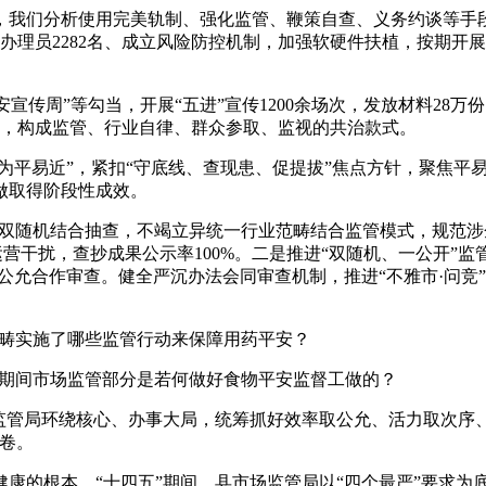
我们分析使用完美轨制、强化监管、鞭策自查、义务约谈等手段
和办理员2282名、成立风险防控机制，加强软硬件扶植，按期
宣传周”等勾当，开展“五进”宣传1200余场次，发放材料28万
视员，构成监管、行业自律、群众参取、监视的共治款式。
为平易近”，紧扣“守底线、查现患、促提拔”焦点方针，聚焦平
做取得阶段性成效。
双随机结合抽查，不竭立异统一行业范畴结合监管模式，规范涉
运营干扰，查抄成果公示率100%。二是推进“双随机、一公开
化公允合作审查。健全严沉办法会同审查机制，推进“不雅市·问
畴实施了哪些监管行动来保障用药平安？
期间市场监管部分是若何做好食物平安监督工做的？
局环绕核心、办事大局，统筹抓好效率取公允、活力取次序、成
卷。
的根本。“十四五”期间，县市场监管局以“四个最严”要求为底