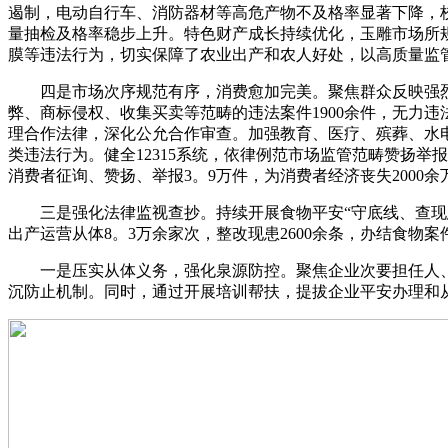
遏制，电动自行车、消防器材等高危产物不及格率显著下降，
量抽检及格率稳步上升。特色财产成长持续优化，玉雕市场所
膜等违法行为，切实保障了农业出产和农人好处，以高质量监
四是市场次序规范有序，消费愈加完美。聚焦群众反映强烈的
弊、商标侵权、收集买卖等范畴的违法案件1900余件，无力
理合作法律，深化公允合作审查。加强教育、医疗、殡葬、水
类违法行为。健全12315系统，依律例范市场监管范畴赞扬举
消费者征询、赞扬、举报3。9万件，为消费者经济丧失2000
三是强化法律监视查抄。持续开展食物平安“守底线、查现患
出产运营从体8。3万余家次，整改现患2600余条，办结食物案
一是压实从体义务，强化泉源防控。聚焦企业次要担任人、平
沉防止机制。同时，通过开展培训帮扶，提拔企业平安办理和从