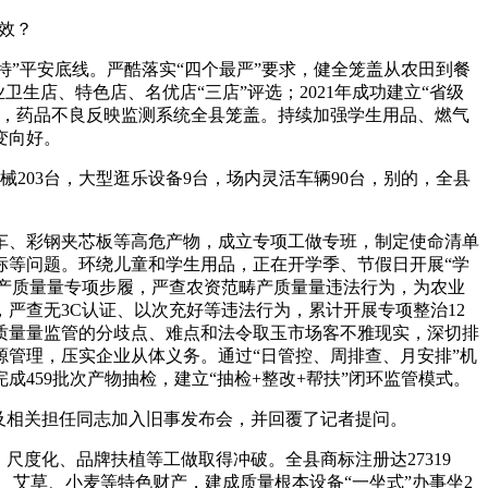
效？
”平安底线。严酷落实“四个最严”要求，健全笼盖从农田到餐
生店、特色店、名优店“三店”评选；2021年成功建立“省级
次，药品不良反映监测系统全县笼盖。持续加强学生用品、燃气
变向好。
机械203台，大型逛乐设备9台，场内灵活车辆90台，别的，全县
、彩钢夹芯板等高危产物，成立专项工做专班，制定使命清单
标等问题。环绕儿童和学生用品，正在开学季、节假日开展“学
资产质量量专项步履，严查农资范畴产质量量违法行为，为农业
严查无3C认证、以次充好等违法行为，累计开展专项整治12
质量量监管的分歧点、难点和法令取玉市场客不雅现实，深切排
管理，压实企业从体义务。通过“日管控、周排查、月安排”机
459批次产物抽检，建立“抽检+整改+帮扶”闭环监管模式。
及相关担任同志加入旧事发布会，并回覆了记者提问。
度化、品牌扶植等工做取得冲破。全县商标注册达27319
雕、艾草、小麦等特色财产，建成质量根本设备“一坐式”办事坐2