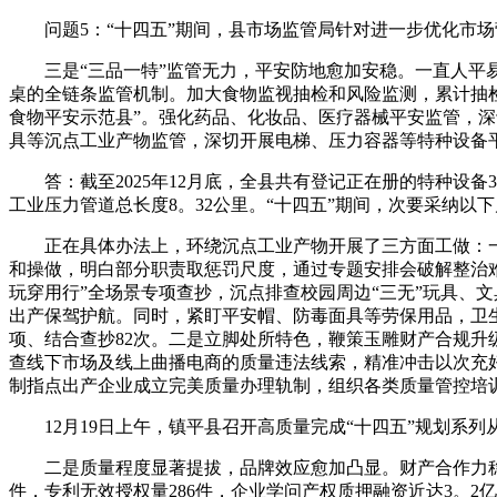
问题5：“十四五”期间，县市场监管局针对进一步优化市场
三是“三品一特”监管无力，平安防地愈加安稳。一直人平易近
桌的全链条监管机制。加大食物监视抽检和风险监测，累计抽检9
食物平安示范县”。强化药品、化妆品、医疗器械平安监管，深
具等沉点工业产物监管，深切开展电梯、压力容器等特种设备
答：截至2025年12月底，全县共有登记正在册的特种设备397
工业压力管道总长度8。32公里。“十四五”期间，次要采纳以
正在具体办法上，环绕沉点工业产物开展了三方面工做：一
和操做，明白部分职责取惩罚尺度，通过专题安排会破解整治
玩穿用行”全场景专项查抄，沉点排查校园周边“三无”玩具、
出产保驾护航。同时，紧盯平安帽、防毒面具等劳保用品，卫生
项、结合查抄82次。二是立脚处所特色，鞭策玉雕财产合规
查线下市场及线上曲播电商的质量违法线索，精准冲击以次充
制指点出产企业成立完美质量办理轨制，组织各类质量管控培训，
12月19日上午，镇平县召开高质量完成“十四五”规划系
二是质量程度显著提拔，品牌效应愈加凸显。财产合作力稳步提
件，专利无效授权量286件，企业学问产权质押融资近达3。2