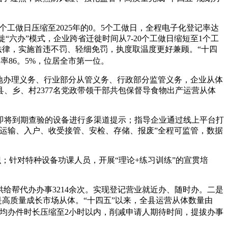
工做日压缩至2025年的0。5个工做日，全程电子化登记率达
徙“六办”模式，企业跨省迁徙时间从7-20个工做日缩短至1个工
法律，实施首违不罚、轻细免罚，执度取温度更好兼顾。“十四
率86。5%，位居全市第一位。
地办理义务、行业部分从管义务、行政部分监管义务，企业从体
、乡、村2377名党政带领干部共包保督导食物出产运营从体
即将到期查验的设备进行多渠道提示；指导企业通过线上平台打
运输、入户、收受接管、安检、存储、报废”全程可监管，数据
；针对特种设备功课人员，开展“理论+练习训练”的宣贯培
供给帮代办办事3214余次。实现登记营业就近办、随时办。二是
是高质量成长市场从体。“十四五”以来，全县运营从体数量由
业平均办件时长压缩至2小时以内，削减申请人期待时间，提拔办事