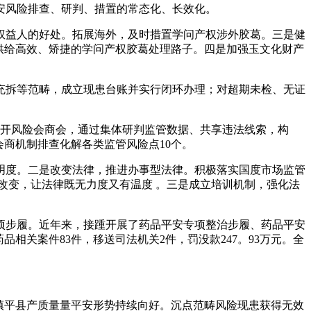
安风险排查、研判、措置的常态化、长效化。
益人的好处。拓展海外，及时措置学问产权涉外胶葛。三是健
供给高效、矫捷的学问产权胶葛处理路子。四是加强玉文化财产
拆等范畴，成立现患台账并实行闭环办理；对超期未检、无证
开风险会商会，通过集体研判监管数据、共享违法线索，构
商机制排查化解各类监管风险点10个。
度。二是改变法律，推进办事型法律。积极落实国度市场监管
点”改变，让法律既无力度又有温度 。三是成立培训机制，强化法
步履。近年来，接踵开展了药品平安专项整治步履、药品平安
相关案件83件，移送司法机关2件，罚没款247。93万元。全
，镇平县产质量量平安形势持续向好。沉点范畴风险现患获得无效