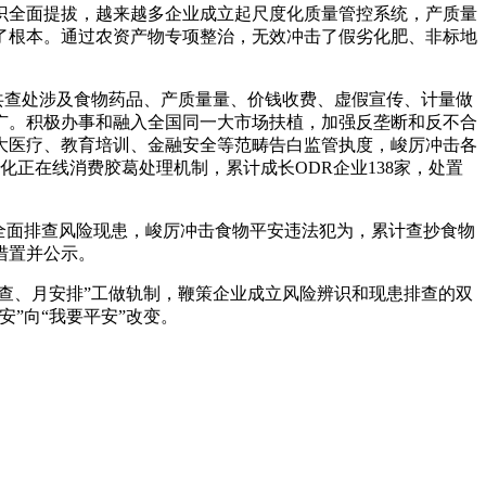
识全面提拔，越来越多企业成立起尺度化质量管控系统，产质量
了根本。通过农资产物专项整治，无效冲击了假劣化肥、非标地
共查处涉及食物药品、产质量量、价钱收费、虚假宣传、计量做
推广。积极办事和融入全国同一大市场扶植，加强反垄断和反不合
大医疗、教育培训、金融安全等范畴告白监管执度，峻厉冲击各
化正在线消费胶葛处理机制，累计成长ODR企业138家，处置
全面排查风险现患，峻厉冲击食物平安违法犯为，累计查抄食物
查措置并公示。
查、月安排”工做轨制，鞭策企业成立风险辨识和现患排查的双
”向“我要平安”改变。