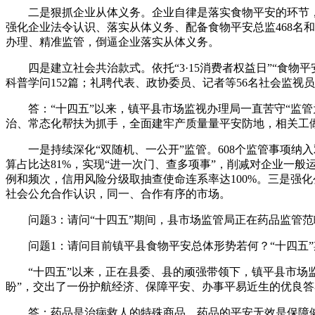
二是狠抓企业从体义务。企业自律是落实食物平安的环节，
强化企业法令认识、落实从体义务、配备食物平安总监468名
办理、精准监管，倒逼企业落实从体义务。
四是建立社会共治款式。依托“3·15消费者权益日”“食物平安
科普学问152篇；礼聘代表、政协委员、记者等56名社会监
答：“十四五”以来，镇平县市场监视办理局一直苦守“监管
治、常态化帮扶为抓手，全面建牢产质量量平安防地，相关工
一是持续深化“双随机、一公开”监管。608个监管事项纳入
算占比达81%，实现“进一次门、查多项事”，削减对企业一般
例和频次，信用风险分级取抽查使命连系率达100%。三是强
社会公允合作认识，同一、合作有序的市场。
问题3：请问“十四五”期间，县市场监管局正在药品监管范
问题1：请问目前镇平县食物平安总体形势若何？“十四五”
“十四五”以来，正在县委、县的顽强带领下，镇平县市场监管
盼”，交出了一份护航经济、保障平安、办事平易近生的优良答
答：药品是治病救人的特殊商品，药品的平安无效是保障健康