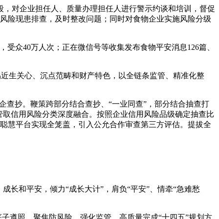
，对企业担任人、质量办理担任人进行警示约谈和培训，督促
开展风险现患排查，及时整改问题；同时对食物企业实施风险分级
份，受众40万人次；正在微信号等收集发布食物平安消息126篇、
易近生关心、沉点范畴和财产特色，以全链条监管、精准化整
企查抄。鞭策跨部分结合查抄、“一业同查”，部分结合抽查打
”监管取信用风险分类深度融合。按照企业信用风险品级确定抽查比
竞”聪慧平台实现全笼盖，引入公允合作审查第三方评估。提拔全
长和平安，倾力“成长大计”，肩负“平安”、情牵“急难愁
子遵照，聚焦防风险、强化监管，高质量完成“十四五”规划方