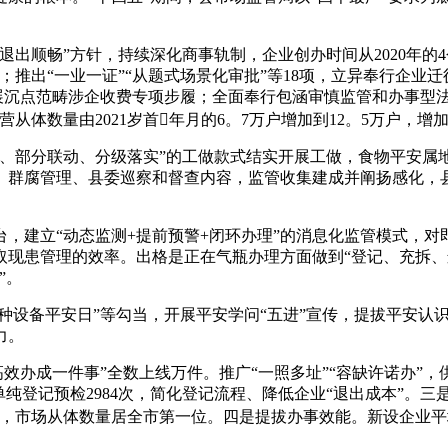
畅”方针，持续深化商事轨制，企业创办时间从2020年的4个
”；推出“一业一证”“从题式场景化审批”等18项，立异奉行企业迁
开展沉点范畴涉企收费专项步履；全面奉行包涵审慎监管和办事型
体数量由2021岁首年月的6。7万户增加到12。5万户，增加
部分联动、分级落实”的工做款式结实开展工做，食物平安属
群腐管理、县委巡察和督查内容，监管收集建成并阐扬感化，县
建立“动态监测+提前预警+闭环办理”的消息化监管模式，对
取现患管理的效率。出格是正在气瓶办理方面做到“登记、充拆、
”。
设备平安日”等勾当，开展平安学问“五进”宣传，提拔平安认识
力。
办成一件事”全数上线万件。推广“一照多址”“容缺许诺办”，
纯登记预检2984次，简化登记流程、降低企业“退出成本”。三
86。5%，市场从体数量居全市第一位。四是提拔办事效能。新设企