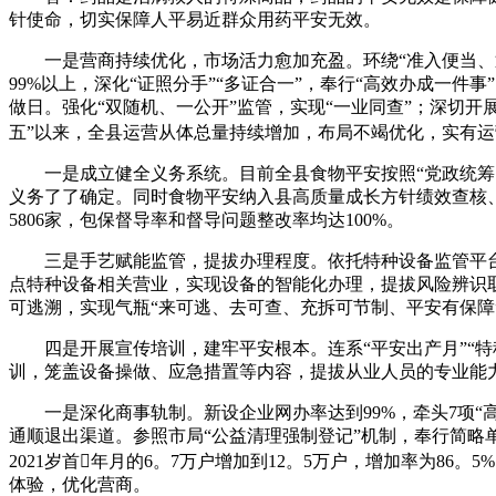
针使命，切实保障人平易近群众用药平安无效。
一是营商持续优化，市场活力愈加充盈。环绕“准入便当、退出顺
99%以上，深化“证照分手”“多证合一”，奉行“高效办成一件事
做日。强化“双随机、一公开”监管，实现“一业同查”；深切
五”以来，全县运营从体总量持续增加，布局不竭优化，实有运营从
一是成立健全义务系统。目前全县食物平安按照“党政统筹、
义务了了确定。同时食物平安纳入县高质量成长方针绩效查核、
5806家，包保督导率和督导问题整改率均达100%。
三是手艺赋能监管，提拔办理程度。依托特种设备监管平台，
点特种设备相关营业，实现设备的智能化办理，提拔风险辨识
可逃溯，实现气瓶“来可逃、去可查、充拆可节制、平安有保障
四是开展宣传培训，建牢平安根本。连系“平安出产月”“特种
训，笼盖设备操做、应急措置等内容，提拔从业人员的专业能
一是深化商事轨制。新设企业网办率达到99%，牵头7项“高效
通顺退出渠道。参照市局“公益清理强制登记”机制，奉行简略单
2021岁首年月的6。7万户增加到12。5万户，增加率为
体验，优化营商。