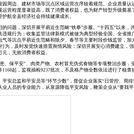
校园周边、建材市场等沉点区域运营次序较着规范。企业质量认
规运营程度显著提高，既了消费者权益，也为财产转型升级奠基
管护航全县经济社会持续健康成长。
问题，深切开展平易近生范畴“铁拳”步履。“十四五”以来，
违法违规行为；收集监管法律新模式被做为典型经验全国、全省
电气等沉点平易近生范畴和除夕、春节等主要时段价钱监管，加
报行为，及时发觉快速措置舆情风险；深切开展安心消费建立，强
余万元，无效消费者权益。
、保平安”、肉类产物、农村冒充伪劣食物等专项整治步履，
件1168起，监视抽检9237批次，不及格产物全数依法进行了核
安总监和平安员等“环节少数”，督促企业落实“日管控、周排
业人员的专业能力，从泉源降低平安风险，鞭策企业从“要我平安