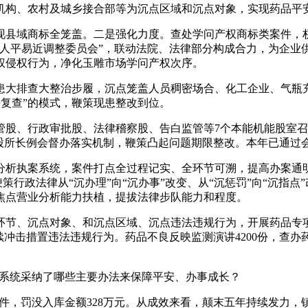
机构、农村及城乡接合部等为沉点区域和沉点对象，实现药品平
县域商标全笼盖。二是强化力度。查处学问产权商标类案件，权
葛人平易近调整委员会”，联动法院、法律部分构成合力，为企业
权侵权行为，净化玉雕市场学问产权次序。
大排查大整治步履，沉点笼盖人员稠密场合、化工企业、气瓶充
头复查”的模式，鞭策现患整改到位。
股、行政审批股、法律稽察股、告白监管等7个本能机能股室召
股所长例会督办落实机制，鞭策凸起问题期限整改。本年已通过会
析执案系统，案件打点全过程记实、全环节可溯，提高办案通明
策行政法律从“沉办理”向“沉办事”改变、从“沉惩罚”向“沉指
焦点营业分析能力扶植，提拔法律步队能力和程度。
节、沉点对象、和沉点区域、沉点违法违规行为，开展药品专项
冲击措置违法违规行为。药品不良反映监测演讲4200份，查办药品
系统采纳了哪些主要办法来保障平安、办事成长？
件，罚没入库金额328万元。从成效来看，颠末五年持续发力