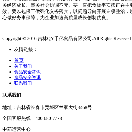
关经济成长、事关社会协调不变。要一直把食物平安摆正在主要
效。要以包保工做强化义务落实，以问题导向开展专项整治，
心做好办事保障，为企业加速高质量成长创制优良。
Copyright © 2016 吉林QY千亿食品有限公司.All Rights Reserved
友情链接：
首页
关于我们
食品安全常识
食品安全资讯
联系我们
联系我们
地址：吉林省长春市宽城区兰家大街3468号
全国客服热线：400-680-7778
中部运营中心