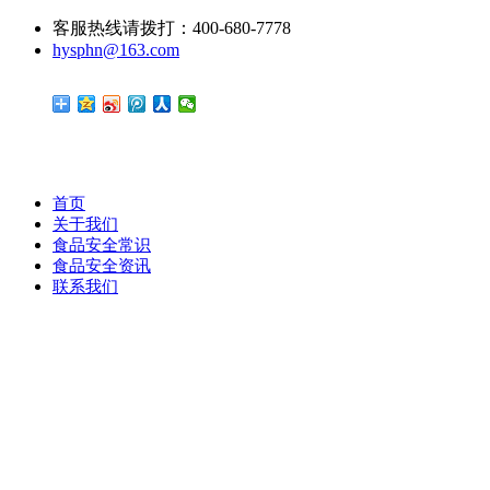
客服热线请拨打：400-680-7778
hysphn@163.com
首页
关于我们
食品安全常识
食品安全资讯
联系我们