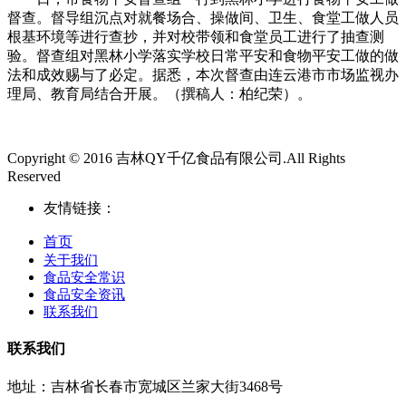
督查。督导组沉点对就餐场合、操做间、卫生、食堂工做人员
根基环境等进行查抄，并对校带领和食堂员工进行了抽查测
验。督查组对黑林小学落实学校日常平安和食物平安工做的做
法和成效赐与了必定。据悉，本次督查由连云港市市场监视办
理局、教育局结合开展。（撰稿人：柏纪荣）。
Copyright © 2016 吉林QY千亿食品有限公司.All Rights
Reserved
友情链接：
首页
关于我们
食品安全常识
食品安全资讯
联系我们
联系我们
地址：吉林省长春市宽城区兰家大街3468号