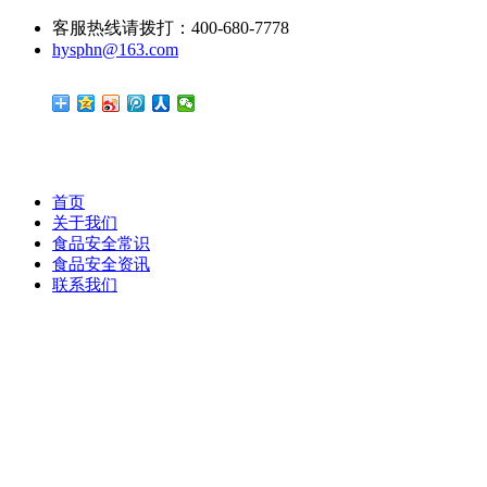
客服热线请拨打：400-680-7778
hysphn@163.com
首页
关于我们
食品安全常识
食品安全资讯
联系我们