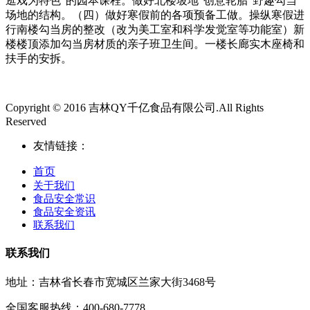
Copyright © 2016 吉林QY千亿食品有限公司.All Rights
Reserved
友情链接：
首页
关于我们
食品安全常识
食品安全资讯
联系我们
联系我们
地址：吉林省长春市宽城区兰家大街3468号
全国客服热线：400-680-7778