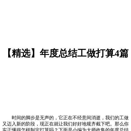
【精选】年度总结工做打算4篇
时间的脚步是无声的，它正在不经意间消逝，我们的工做
又迈入新的阶段，现正在就让我们好好地规齐截下吧。那么你
实正懂得怎样制定打算吗？下面是小编为大师收集的年度总结