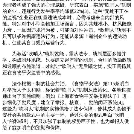
办理者构成了强大的心理威慑。研究表白，实施“吹哨人”轨制
的企业，违规行为发生率平均降低22%[3]。这种“无处不正在
的监视”企业正在衡量违法成本时，必需考虑来自内部的风
险。特别对中小型食物加工场而言，因为其规模小、抗风险能
力衰，一旦因违规行为被，可能面对性冲击。“吹哨人”轨制不
只可以或许揭露违法行为，还能从泉源上遏制企业的违法动
机，促使其盲目规范运营行为。
为激活“吹哨人”轨制效能，需从法令、轨制层面多措并
举，构成闭环系统。只要建立起严密的机制、合理的激励政策
和通顺的布施渠道，才能让“吹哨人”无后顾之忧，实正阐扬其
正在食物平安监管中的感化。
法令根据：制的社会共治。《食物平安法》第115条明白
对举报人予以和励，标记着“吹哨人”轨制从政策化。各地也接
踵出台了实施细则，例如《上海市食物平安举报励法子》进一
步细化了励尺度，建立了举报、核查、、励的闭环系统[4]。
这些为“吹哨人”轨制的实施供给了法令保障，使其成为食物平
安社会共治款式中的主要一环。通过法令的形式明白“吹哨
人”的和权利，不只加强了轨制的权势巨子性，也为举报人供
给了愈加明白的预期和保障。