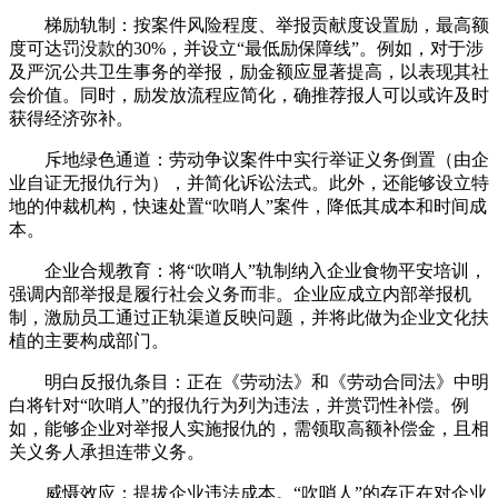
梯励轨制：按案件风险程度、举报贡献度设置励，最高额
度可达罚没款的30%，并设立“最低励保障线”。例如，对于涉
及严沉公共卫生事务的举报，励金额应显著提高，以表现其社
会价值。同时，励发放流程应简化，确推荐报人可以或许及时
获得经济弥补。
斥地绿色通道：劳动争议案件中实行举证义务倒置（由企
业自证无报仇行为），并简化诉讼法式。此外，还能够设立特
地的仲裁机构，快速处置“吹哨人”案件，降低其成本和时间成
本。
企业合规教育：将“吹哨人”轨制纳入企业食物平安培训，
强调内部举报是履行社会义务而非。企业应成立内部举报机
制，激励员工通过正轨渠道反映问题，并将此做为企业文化扶
植的主要构成部门。
明白反报仇条目：正在《劳动法》和《劳动合同法》中明
白将针对“吹哨人”的报仇行为列为违法，并赏罚性补偿。例
如，能够企业对举报人实施报仇的，需领取高额补偿金，且相
关义务人承担连带义务。
威慑效应：提拔企业违法成本。“吹哨人”的存正在对企业