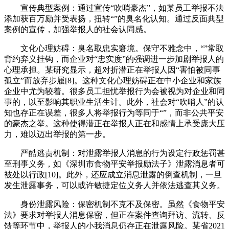
宣传典型案例：通过宣传“吹哨豪杰”，如某员工举报不法
添加获百万励并受表扬，扭转“”的臭名化认知。通过反面典型
案例的宣传，加强举报人的社会认同感。
文化心理妨碍：臭名取忠实窘境。保守不雅念中，“”常取
背约弃义挂钩，而企业对“忠实度”的强调进一步加剧举报人的
心理承担。某研究显示，超对折潜正在举报人因“害怕被同事
孤立”而放弃步履[8]。这种文化心理妨碍正在中小企业和家族
企业中尤为较着。很多员工担忧举报行为会被视为对企业和同
事的，以至影响其职业生活生计。此外，社会对“吹哨人”的认
知也存正在误差，很多人将举报行为等同于“”，而非公共平安
的豪杰之举。这种使得潜正在举报人正在和感情上承受庞大压
力，难以迈出举报的第一步。
严酷逃责机制：对泄露举报人消息的行为设定行政惩罚甚
至刑事义务，如《深圳市食物平安举报励法子》泄露消息者可
被处以行政[10]。此外，还应成立消息泄露的倒查机制，一旦
发生泄露事务，可以或许敏捷定位义务人并依法逃查其义务。
身份泄露风险：保密机制不克不及保密。虽然《食物平安
法》要求对举报人消息保密，但正在案件查询拜访、流转、反
馈等环节中，举报人的小我消息仍存正在泄露风险。某省2021