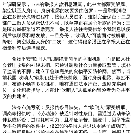
年调研显示，17%的举报人曾消息泄露，此中大都蒙受解雇、
架空以至人身[5]。身份泄露的次要缘由包罗：一是举报消息
正在多部分流转过程中，接触人员过多，难以完全保密；二是
部门工做人员保密认识不强，以至存正在居心泄露的行为；三
是匿名举报渠道不敷完美，举报人往往需要供给小我消息以便
利后续联系和励发放。一旦身份，“吹哨人”可能面对被解雇、
降职、架空以至人身的“二次”，这使得很多潜正在举报人正在
衡量利弊后选择缄默。
食物平安“吹哨人”轨制绝非简单的举报机制，而是嵌入社
会管理收集的神经末梢。它通过调动社会力量参取监管，填补
了监管的不脚，建立了愈加完美的食物平安防护网。然而，当
前我国“吹哨人”轨制仍处于成长阶段，面对身份泄露、激励不
脚、布施不畅等多沉挑和。唯有通过法令严密、激励充实到
位、文化积极指导，才能让“吹哨人”从孤单的冒险者为公共平
安的共建者。
法令布施亏弱：反报仇条目缺失。当“吹哨人”蒙受解雇、
调岗等报仇时，《劳动法》缺乏针对性条目。需通过劳动争议
仲裁或诉讼，过程耗时耗力，且举证坚苦。据统计，因举报蒙
受不公待遇的案件中，仅23%的举报人通过法令路子成功[7]。
这一数据反映出当前法令布施渠道的不畅。一方面，举报人正