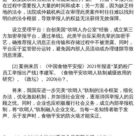
在过程中需要投入大量的时间和成本；另一方面，因为缺乏特
地的法令，法院或仲裁机构正在审理此类案件时往往难以找到
明白的法令根据，导致举报人的权益无法获得无效保障。
设立受理平台：自创美国“吹哨人办公室”经验，成立第三
方加密举报平台，通过单线]。此类平台应采用先辈的加密手
艺，确推荐报人消息正在传输和存储过程中不被泄露。同时，
平台应于监管部分运转，避免因内部人员流动或办理缝隙导致
消息泄露。
[2] 案例来历：《中国食物平安报》2021年报道“某奶粉厂
员工举报出产线] 李建军。《食物平安吹哨人轨制威慑效用的
研究》。《政坛》。2020(4)？。
将来，我国应进一步完美“吹哨人”轨制的法令框架，细化
办法，优化激励机制，并加强社会宣传，逐渐消弭举报人的后
顾之忧。同时，企业也应积极履行社会义务，成立内部举报机
制，将“吹哨人”轨制融入企业文化。当每一名知情者敢于发
声、乐于发声时，食物平安的防火墙才能实正。