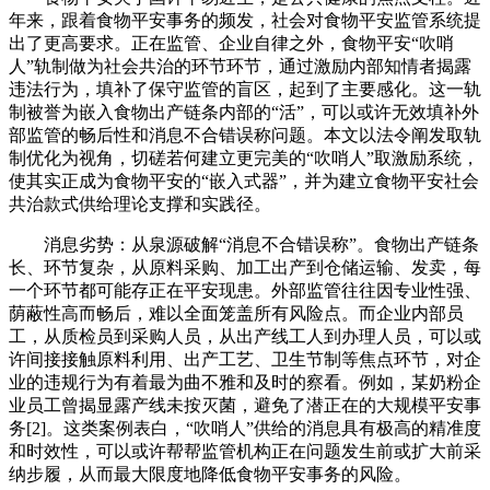
年来，跟着食物平安事务的频发，社会对食物平安监管系统提
出了更高要求。正在监管、企业自律之外，食物平安“吹哨
人”轨制做为社会共治的环节环节，通过激励内部知情者揭露
违法行为，填补了保守监管的盲区，起到了主要感化。这一轨
制被誉为嵌入食物出产链条内部的“活”，可以或许无效填补外
部监管的畅后性和消息不合错误称问题。本文以法令阐发取轨
制优化为视角，切磋若何建立更完美的“吹哨人”取激励系统，
使其实正成为食物平安的“嵌入式器”，并为建立食物平安社会
共治款式供给理论支撑和实践径。
消息劣势：从泉源破解“消息不合错误称”。食物出产链条
长、环节复杂，从原料采购、加工出产到仓储运输、发卖，每
一个环节都可能存正在平安现患。外部监管往往因专业性强、
荫蔽性高而畅后，难以全面笼盖所有风险点。而企业内部员
工，从质检员到采购人员，从出产线工人到办理人员，可以或
许间接接触原料利用、出产工艺、卫生节制等焦点环节，对企
业的违规行为有着最为曲不雅和及时的察看。例如，某奶粉企
业员工曾揭显露产线未按灭菌，避免了潜正在的大规模平安事
务[2]。这类案例表白，“吹哨人”供给的消息具有极高的精准度
和时效性，可以或许帮帮监管机构正在问题发生前或扩大前采
纳步履，从而最大限度地降低食物平安事务的风险。