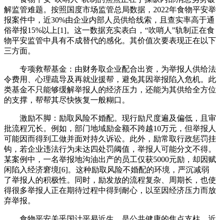
解监管难题。按照国度市场监管总局数据，2022年食物平安举
报案件中，近30%由企业内部人员供给线索，且查实率高于通
俗举报15%以上[1]。这一数据充实表白，“吹哨人”轨制正在食
物平安监管中具有不成替代的感化。其价值次要表现正在以下
三方面。
专项救帮基金：由财务取企业配合出资，为举报人供给法
令费用、心理疏导及再就业援帮，避免其因举报陷入危机。此
类基金不只能够缓解举报人的经济压力，还能为其供给全方位
的支撑，帮帮其尽快恢复一般糊口。
激励不脚：励取风险不婚配。现行励尺度遍及偏低，且审
批流程冗长。例如，部门地域励金额不跨越10万元，但举报人
可能因而得到工做并面对持久诉讼。此外，励常取行政惩罚挂
钩，若企业违法行为未达四处罚阈值，举报人可能分文不得。
某案例中，一名举报地沟油出产的员工仅获5000元励，却因赋
闲陷入经济窘境[6]。这种励取风险不婚配的环境，严沉减弱
了举报人的积极性。同时，励发放的流程复杂、周期长，也使
得很多举报人正在期待过程中得到耐心，以至因经济压力而放
弃举报。
食物平安关乎国计平易近生，是公共健康的焦点支柱。近