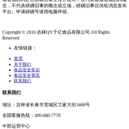
念，不代表磅礴旧事的概念或立场，磅礴旧事仅供给消息发布
平台。申请磅礴号请用电脑拜候。
Copyright © 2016 吉林QY千亿食品有限公司.All Rights
Reserved
友情链接：
首页
关于我们
食品安全常识
食品安全资讯
联系我们
联系我们
地址：吉林省长春市宽城区兰家大街3468号
全国客服热线：400-680-7778
中部运营中心