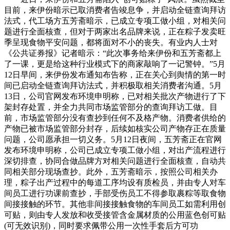
目前，来伊份暗示已取消费者告竣息争，并启动全链查询拜访
法式，代工场方五芳斋暗示，已成立专项工做小组，对相关问
题进行全面核查，但对于两家出名品牌来说，正在粽子发卖旺
季呈现食物平安问题，都将面对不小的丧失。有业内人士对
《公共证券报》记者暗示：“此次事务给来伊份和五芳斋都上
了一课，更是给这种行业模式下的商家敲响了一记警钟。”5月
12日早间，来伊份发布通知布告称，正在关心到舆情的第一时
间已启动全链查询拜访法式，并积极取相关消费者沟通。5月
13日，公司官网发布环境申明称，已对相关批次产物进行了下
架封存处置，并全力共同市场监管部分的查询拜访工做。目
前，市场监管部分没有查抄到任何不及格产物。消费者供给的
产物已被市场监管部分封存，后续如核实公司产物存正在质量
问题，公司愿承担一切义务。5月12日夜间，五芳斋正在官网
发布环境申明称，公司已成立专项工做小组，对出产流程进行
深切排查，协同合做品牌方对相关问题进行全面核查，自动共
同相关部分现场查抄。此外，五芳斋暗示，按照公司相关办
理，粽子出产过程中的每道工序均设有质检员，并由专人对车
间员工进行功课前查抄，手部受伤员工不得参取裹粽等取食物
间接接触的环节。其他非间接接触食物的车间员工如需利用创
可贴，则由专人发放和收受接管含金属材质的公用蓝色创可贴
(可无效识别)，同时要求佩带公用一次性手套后方可功