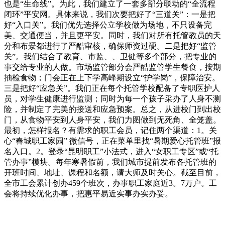
也是“生命线”。为此，我们建立了一套多部分联动的“全流程
闭环”平安网。具体来说，我们次要把好了“三道关”：一是把
好“入口关”。我们优先选择公立学校做为场地，不只设备完
美、交通便当，并且更平安。同时，我们对所有托管教员的天
分和布景都进行了严酷审核，确保师资过硬。二是把好“监管
关”。我们结合了教育、市监、、卫健等多个部分，把专业的
事交给专业的人做。市场监管部分会严酷监管学生餐食，按期
抽检食物；门会正在上下学高峰期设立“护学岗”，保障治安。
三是把好“应急关”。我们正在每个托管学校配备了专职医护人
员，对学生健康进行监测；同时为每一个孩子采办了人身不测
险，并制定了完美的接送和应急预案。总之，从进校门到出校
门，从食物平安到人身平安，我们力图做到无死角、全笼盖。
最初，怎样报名？有需求的职工会员，记住两个渠道：1。关
心“春城职工家园” 微信号，正在菜单里找“暑期爱心托管班”报
名入口。2。登录“昆明职工”小法式，进入“女职工专区”或“托
管办事”模块。每年寒暑假前，我们城市提前发布各托管班的
开班时间、地址、课程和名额，请大师及时关心。截至目前，
全市工会累计创办459个班次，办事职工家庭近3。7万户。工
会将持续优化办事，把惠平易近实事办实办妥。