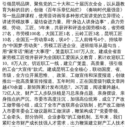
引领昆明品牌。聚焦党的二十大和二十届历次全会，以从题教
育为标的目的，创做《百年乐章忆灿烂》《奏响时代最强音》
等一批品牌课程，使用音诗画等多种形式宣讲党的立异理论，
讲述劳模故事，凝结奋进力量。用“身边人讲身边事”，鼎力劳
模、劳动、工匠。5年来，共获评和评选全国劳模6名，省劳模
27名，市劳模100名，大国工匠1名，云岭工匠3名，昆明工匠
10名，全国五一劳动章4名，状4个，工人前锋号4个。持续举
办“中国梦·劳动美”，劳模工匠进企业、进班组等从题勾当，
用“家常话”阐述“大事理”，笼盖职工107万人次。建成全省首
家劳模工匠馆并获评为全国职工爱国从义教育，累计欢迎职工
10。8万人次。切近职工一线，建立广笼盖、高质量、强引领
的工会“大宣传”款式。建成昆明工会全核心，联动国度、省、
市级，全方位开展思惟、、政策、工做宣传和深度报道，创做
推出一批高质量宣传报道。五年时间，正在国度级刊载文章跨
越470余篇，新矩阵累计发布消息7。26万篇，阅读量跨越4。
72亿人次。财产工人步队扶植是习总亲身点题、亲身摆设、亲
身指点的严沉。市委市高度注沉，加强高位统筹，成立了产改
工做带领小组，成立了全市产改联席会议轨制，把产改工做纳
入市委常委会工做议题和工做演讲，鞭策构成了“党委带领、
工会牵头、部分协同、企业参取”的工做机制。五年来，我们
紧盯全市财产成长技强人才需求，出力鞭策建立财产工人技术