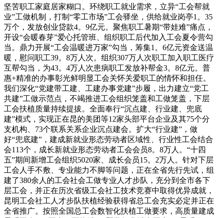
坚苦职工家庭居家糊口。环绕职工就业需求，立异“工会帮就
业”工做机制，打制“零工市场”工会驿坐，供给就业岗亭1。35
万个，发放创业贷款4。9亿元。聚焦职工暑期“带娃难”痛点，
开设“会暖春芽”爱心托管班、组织职工后代加入工会夏令营勾
当。鼎力开展“工会温暖进万家”勾当，筹集1。6亿元资金送温
暖，慰问职工39。8万人次。组织307万人次职工加入职工医疗
互帮勾当，为43。4万人次患病职工发放补帮金3。8亿元。普
惠+精准的办事彰光鲜明显工会关怀关爱职工的情怀和担任。
我们深化“党建带工建、工建办事党建”步履，出力建立“党工
共建”工做示范点，不竭推进工会组织笼盖和工做笼盖，下层
工会扶植质量持续提拔。全面奉行“沉点建、行业建、兜底
建”模式，实现正在昆的美团等12家头部平台企业及其75个分
支机构、73个联系关系企业沉点建会。扩大“行业建”，做
好“兜底建”，建成新就业形态劳动者区域性、行业性工会结合
会113个，成长新就业形态劳动者工会会员8。8万人。“十四
五”期间新增工会组织5020家、成长会员15。2万人。针对下层
工会人手不敷、专业能力不脚等问题，正在全省先行先试，组
建了380余人的工会社会工做专业人才步队，充分到全市各下
层工会，并正在历次省级工会社工技术竞赛中取得优异成就，
昆明工会社工人才步队扶植经验获得省总工会充实必定并正在
全省推广。按照全国总工会数智化扶植工做要求，高质量建成