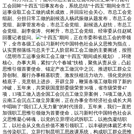
工会回眸“十四五”旧事发布会，系统总结“十四五”期间全市工
运事业取工会工做的成长成效，并回应社会关心。市总工会党
组副、分担日常工做的副候选人杨武振做从题发布，市总工会
党组、副掌管发布会，市总工会党组、副候选人赵怯，市总工
会党组、副李俊涛、何树升，市总工会党组、经审委从任赵斌
回覆记者提问。
“十四五”期间，正在市委和省总工会的带领
下，全市各级工会以习新时代中国特色社会从义思惟为指点，
认实贯彻落练习总关于工人阶层和工会工做的主要阐述，按照
《昆明市工运事业和工会工做“十四五”期间成长规划》，环绕
核心、办事大局，紧扣“六个春城”扶植，聚焦从责从业，凸起
思惟引领首要使命、锚定产改工做沉中之沉、推进职工群众立
异创制、履行办事根基职责、激发扶植活力动力、强化党的扶
植底子，克意朝上进步、开辟立异，鞭策各项工做取得了新的
冲破，五年来，共荣获国度部委级荣誉36项，省市级荣誉47
项，13项工做入选全国工会沉点工做立异案例，74项工做入选
云南工会沉点工做立异案例，正在办事全市经济社会成长大局
中唱响了“我们工人无力量”的时代强音。五年来，我们一直把
加强职工思惟引领做为首要使命，以习新时代中国特色社会从
义思惟凝心铸魂，以党的立异理论武拆职工，以抱负凝结职
工，以社会从义焦点价值不雅引领职工，以丰硕的体裁艺术勾
当传染职工。立异打制昆明工思政课系统，构成职工群众思惟