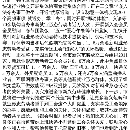
方面，强化取普惠办事，鞭策昆明市快递行业工会结合会取市
快递行业协会开展集体协商签定集体合同，正在工会驿坐嵌入
法令办事工做坐，开通“优享通道”，设立聪慧一体机实现260
个高频事项“就近办、掌上办”；同时开展“挪动体检”、义诊等
70余场勾当办事新就业形态劳动者近万人次，开展新入会会员
全员慰问、春节团聚饭、“五一”爱心午餐等节日慰问，组织开
展针对新就业形态劳动者特地技术提拔培训、劳动和技术竞
赛、疗休养勾当和后代假期托管等勾当，1。6万余名新就业形
态劳动者受益，充实传送工会“娘家人”的关怀温暖。通过以上
行动，正在整个十四五期间，全市新兴范畴成立工会组织2011
家，新就业形态劳动者工会会员达8。8万余人，此中焦点群体
包罗货车司机 1。4 万余人、网约车司机 0。8 万余人、快递员
3 万余人、外卖配送员 0。6 万余人，还有2万余人涵盖曲播从
业者、互联网家政办事人员等其他新就业形态群体。实现了组
织笼盖取工做效能双冲破双提拔，无效落实对新就业形态劳动
者的关怀关爱，切实推进全市新兴范畴健康成长。下一步，市
总将进一步深切推进“两个笼盖”集中步履，让更多新兴范畴和
就业形态劳动者插手到工会这个大师庭里，充实享受工会娘家
的办事，感遭到党和工会的关怀、关怀和温暖，取其他泛博劳
动者共享成长。《都会时报》记者提问：我们比来关心到，有
良多正在报道带娃上班快递小哥遭到工会关怀关爱，联动爱心
企业和人士，帮帮他领取了托育费的旧事，我们也看到近几年