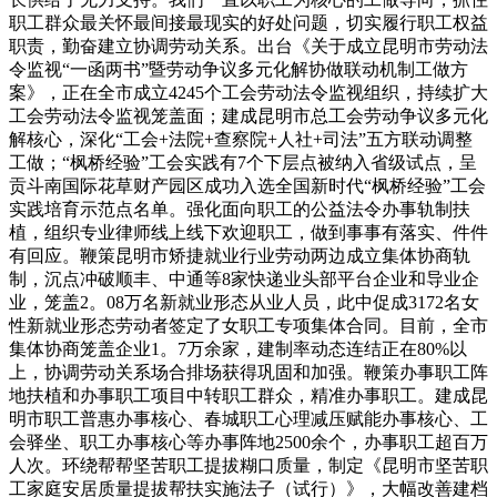
职工群众最关怀最间接最现实的好处问题，切实履行职工权益
职责，勤奋建立协调劳动关系。出台《关于成立昆明市劳动法
令监视“一函两书”暨劳动争议多元化解协做联动机制工做方
案》，正在全市成立4245个工会劳动法令监视组织，持续扩大
工会劳动法令监视笼盖面；建成昆明市总工会劳动争议多元化
解核心，深化“工会+法院+查察院+人社+司法”五方联动调整
工做；“枫桥经验”工会实践有7个下层点被纳入省级试点，呈
贡斗南国际花草财产园区成功入选全国新时代“枫桥经验”工会
实践培育示范点名单。强化面向职工的公益法令办事轨制扶
植，组织专业律师线上线下欢迎职工，做到事事有落实、件件
有回应。鞭策昆明市矫捷就业行业劳动两边成立集体协商轨
制，沉点冲破顺丰、中通等8家快递业头部平台企业和导业企
业，笼盖2。08万名新就业形态从业人员，此中促成3172名女
性新就业形态劳动者签定了女职工专项集体合同。目前，全市
集体协商笼盖企业1。7万余家，建制率动态连结正在80%以
上，协调劳动关系场合排场获得巩固和加强。鞭策办事职工阵
地扶植和办事职工项目中转职工群众，精准办事职工。建成昆
明市职工普惠办事核心、春城职工心理减压赋能办事核心、工
会驿坐、职工办事核心等办事阵地2500余个，办事职工超百万
人次。环绕帮帮坚苦职工提拔糊口质量，制定《昆明市坚苦职
工家庭安居质量提拔帮扶实施法子（试行）》，大幅改善建档