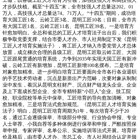
工做，以各级工匠人才培育为引领，加强技强人才和高技强人
才步队扶植。截至“十四五”末，全市技强人才总量达202。01
万人，高技强人才总量达74。71万人。“十四五”期间，成功培
育大国工匠1名、云岭工匠3名、昆明工匠10名；目前，全市共
有大国工匠1名、云岭工匠11名、昆明工匠39名。一是培育方
针愈加明白。全总和省总的工匠人才培育法子出台后，我们积
极争取党委支撑，结合市委人才办、市人社局制定下发《昆明
工匠人才培育实施法子》，将工匠人才纳入市委党管人才总体
放置，成立梯次合理的县级工匠、昆明工匠取云岭工匠、大国
工匠跟尾贯通的培育系统，力争到2035年实现大国工匠有新冲
破，云岭工匠有新增加，昆明工匠新增100名摆布。二是培育
对象愈加精准。进一步明白培育工匠要面向全市各行各业退职
的手艺技术劳动者，沉点是新质出产力范畴，次要对象从制制
业中发生，着沉从昆明支柱财产、沉点财产链龙头企业、企业
及上下逛成长型企业、全市专精特新“小巨人”企业、技工院
校、职业院校等单元中保举。工匠培育的导向愈加清晰、对象
愈加精准。三是培育法式愈加规范。《昆明工匠人才培育实施
法子》明白，昆明工匠培育周期为1年，每次培育不少于20
名，通过工会逐级保举、市级部分申报、行业协会申报、专业
人士举荐、小我自荐等多种体例进行保举和申报，严酷按照保
举申报、专家评审、名单公示、实施培训等法式开展。培育评
价及格后，由市委人才办、市总工会、市人社局结合认定并颁