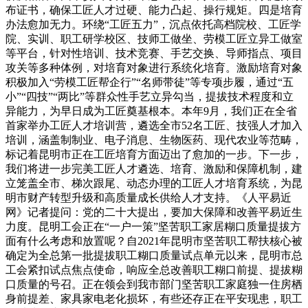
布证书，确保工匠人才过硬、能力凸起、操行规矩。四是培育
办法愈加无力。环绕“工匠五力”，沉点依托高档院校、工匠学
院、实训、职工研学校区、技师工做坐、劳模工匠立异工做室
等平台，针对性培训、技术竞赛、手艺交换、导师指点、项目
攻关等多种体例，对培育对象进行系统化培育。激励培育对象
积极加入“劳模工匠帮企行”“名师带徒”等专项步履，通过“五
小”“四技”“两比”等群众性手艺立异勾当，提拔技术程度和立
异能力，为早日成为工匠奠基根本。本年9月，我们正在全省
首家举办工匠人才培训营，遴选全市52名工匠、技强人才加入
培训，涵盖制制业、电子消息、生物医药、现代农业等范畴，
标记着昆明市正在工匠培育方面迈出了愈加的一步。下一步，
我们将进一步完美工匠人才遴选、培育、激励和保障机制，建
立笼盖全市、梯次跟尾、动态办理的工匠人才培育系统，为昆
明市财产转型升级和高质量成长供给人才支持。《人平易近
网》记者提问：党的二十大提出，要加大保障和改善平易近生
力度。昆明工会正在“一户一策”坚苦职工家居糊口质量提拔方
面有什么考虑和放置呢？自2021年昆明市坚苦职工帮扶核心被
确定为全总第一批提拔职工糊口质量试点单元以来，昆明市总
工会紧扣试点焦点使命，响应全总改善职工糊口前提、提拔糊
口质量的号召。正在领会到我市部门坚苦职工家庭独一住房栖
身前提差、家具家电老化损坏，有些还存正在平安现患，职工