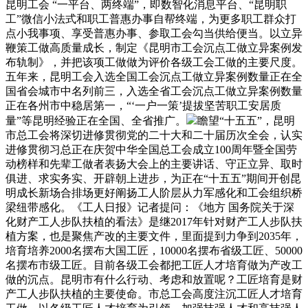
昆明工会 “一平台、两终端”，即数智化消息平台、“昆明职
工”微信小法式和职工普惠办事自帮终端，为更多职工群众打
点小我事项、享受普惠办事、参取工会勾当供给便当。以立异
鞭策工做高质量成长，制定《昆明市工会沉点工做立异案例发
布轨制》，并把该项工做做为评价各级工会工做的主要尺度。
五年来，昆明工会入选全国工会沉点工做立异案例数量正在全
国省会城市中名列前三，入选全省工会沉点工做立异案例数量
正在各州市中稳居第一，“‘一户一策’提拔坚苦职工安居质
量”等昆明经验正在全国、全省推广。
瞻望“十五五”，昆明
市总工会将深切进修贯彻党的二十大和二十届历次全会，认实
进修贯彻习总正在庆贺中华全国总工会成立100周年暨全国劳
动榜样和先辈工做者表扬大会上的主要讲话、守正立异、取时
俱进、求实务实、开辟朝上进步，为正在“十五五”期间开创昆
明成长新场合排场更好阐扬工人阶层从力军感化和工会组织桥
梁纽带感化。《工人日报》记者提问：《地方 国务院关于深
化财产工人步队扶植的看法》是继2017年针对财产工人步队扶
植方案，也是聚焦产改的主要文件，里面提到力争到2035年，
培育培养2000名摆布大国工匠，10000名摆布省级工匠、50000
名摆布市级工匠。目前各级工会都把工匠人才培育做为产改工
做的沉点。昆明市有什么行动、考虑和放置呢？工匠培育是财
产工人步队扶植的主要使命。市总工会高度注沉工匠人才培育