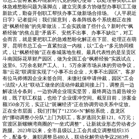
市总工会将紧紧环绕新时代党的核心使命，以处理各类职工群
体急难愁盼问题为落脚点，建立完美多方协做型办事职工工做
新款式，勤奋开创职工帮扶办事工做新场合排场。《人平易近
日字》记者提问：我们留意到，各条阵线各个系统都正在推
进“枫桥经验”的先辈做法，工会实践做了些什么？新时代“枫
桥经验”的焦点是“矛盾不、安然不出事、办事不缺位”，对工
会而言，就是要把职工的急难愁盼化解正在下层、处理正在萌
芽。昆明市总工会一直紧扣这一内核，以“工会+”多元协同模
式，让“枫桥经验”正在春城落地生根。最具代表性的是呈贡区
斗南国际花草财产园区，做为全国工会“枫桥经验”实践试点，
这里6。5万余名财产工人、1。5万余家市场从体的劳动争议，
靠“云花”联调室实现了“小事不出企业，大事不出园区”。客岁
有位马师傅因企业未签合同、未缴社保申请仲裁，园区“工会
+法院+人社”联动工做坐的流动仲裁庭间接上门，调整员一边
解读法令条则，一边协调企业现实坚苦，最终两边当庭告竣分
歧，既了职工权益，也给了企业缓冲空间。截至目前，涉案金
额350余万元，实正让“斑斓经济”正在协调劳动关系中绽放。
正在全市层面，我们打制了“12356+N”解纷系统，盘龙区
的“挪动调整小分队”上门为职工，客岁逃回欠薪121。6万元；
官渡区新螺蛳湾商圈的“一坐式调整”，让新就业形态劳动者少
跑腿。2023年以来，全市县级以上工会共成立调整组织135
个，配备专、兼职调整员480人，联动化解劳动争议2983件，