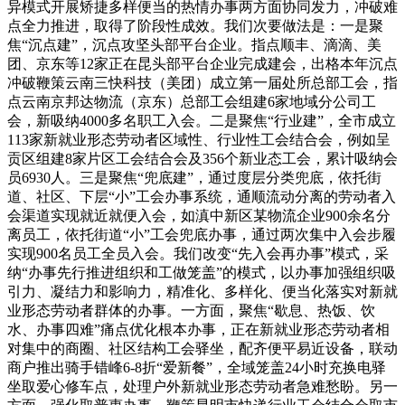
异模式开展矫捷多样便当的热情办事两方面协同发力，冲破难
点全力推进，取得了阶段性成效。我们次要做法是：一是聚
焦“沉点建”，沉点攻坚头部平台企业。指点顺丰、滴滴、美
团、京东等12家正在昆头部平台企业完成建会，出格本年沉点
冲破鞭策云南三快科技（美团）成立第一届处所总部工会，指
点云南京邦达物流（京东）总部工会组建6家地域分公司工
会，新吸纳4000多名职工入会。二是聚焦“行业建”，全市成立
113家新就业形态劳动者区域性、行业性工会结合会，例如呈
贡区组建8家片区工会结合会及356个新业态工会，累计吸纳会
员6930人。三是聚焦“兜底建”，通过度层分类兜底，依托街
道、社区、下层“小”工会办事系统，通顺流动分离的劳动者入
会渠道实现就近就便入会，如滇中新区某物流企业900余名分
离员工，依托街道“小”工会兜底办事，通过两次集中入会步履
实现900名员工全员入会。我们改变“先入会再办事”模式，采
纳“办事先行推进组织和工做笼盖”的模式，以办事加强组织吸
引力、凝结力和影响力，精准化、多样化、便当化落实对新就
业形态劳动者群体的办事。一方面，聚焦“歇息、热饭、饮
水、办事四难”痛点优化根本办事，正在新就业形态劳动者相
对集中的商圈、社区结构工会驿坐，配齐便平易近设备，联动
商户推出骑手错峰6-8折“爱新餐”，全域笼盖24小时充换电驿
坐取爱心修车点，处理户外新就业形态劳动者急难愁盼。另一