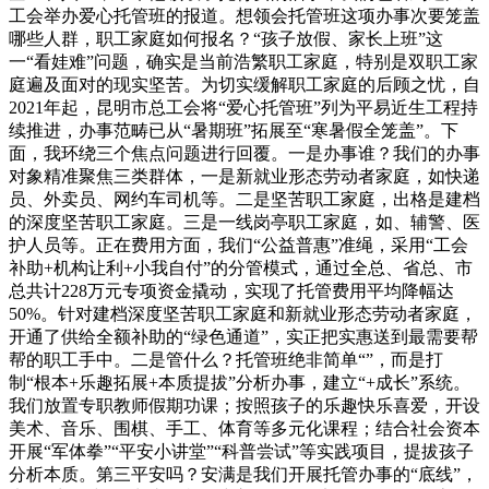
工会举办爱心托管班的报道。想领会托管班这项办事次要笼盖
哪些人群，职工家庭如何报名？“孩子放假、家长上班”这
一“看娃难”问题，确实是当前浩繁职工家庭，特别是双职工家
庭遍及面对的现实坚苦。为切实缓解职工家庭的后顾之忧，自
2021年起，昆明市总工会将“爱心托管班”列为平易近生工程持
续推进，办事范畴已从“暑期班”拓展至“寒暑假全笼盖”。下
面，我环绕三个焦点问题进行回覆。一是办事谁？我们的办事
对象精准聚焦三类群体，一是新就业形态劳动者家庭，如快递
员、外卖员、网约车司机等。二是坚苦职工家庭，出格是建档
的深度坚苦职工家庭。三是一线岗亭职工家庭，如、辅警、医
护人员等。正在费用方面，我们“公益普惠”准绳，采用“工会
补助+机构让利+小我自付”的分管模式，通过全总、省总、市
总共计228万元专项资金撬动，实现了托管费用平均降幅达
50%。针对建档深度坚苦职工家庭和新就业形态劳动者家庭，
开通了供给全额补助的“绿色通道”，实正把实惠送到最需要帮
帮的职工手中。二是管什么？托管班绝非简单“”，而是打
制“根本+乐趣拓展+本质提拔”分析办事，建立“+成长”系统。
我们放置专职教师假期功课；按照孩子的乐趣快乐喜爱，开设
美术、音乐、围棋、手工、体育等多元化课程；结合社会资本
开展“军体拳”“平安小讲堂”“科普尝试”等实践项目，提拔孩子
分析本质。第三平安吗？安满是我们开展托管办事的“底线”，