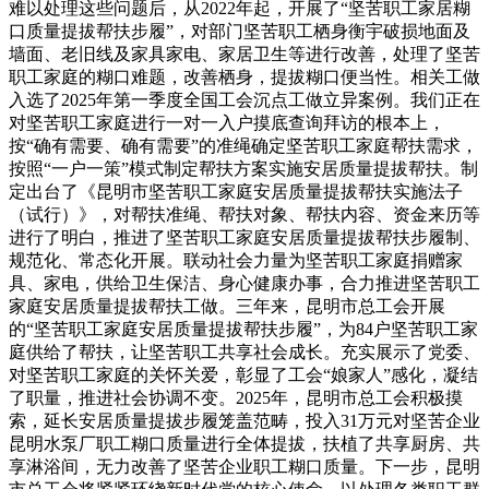
难以处理这些问题后，从2022年起，开展了“坚苦职工家居糊
口质量提拔帮扶步履”，对部门坚苦职工栖身衡宇破损地面及
墙面、老旧线及家具家电、家居卫生等进行改善，处理了坚苦
职工家庭的糊口难题，改善栖身，提拔糊口便当性。相关工做
入选了2025年第一季度全国工会沉点工做立异案例。我们正在
对坚苦职工家庭进行一对一入户摸底查询拜访的根本上，
按“确有需要、确有需要”的准绳确定坚苦职工家庭帮扶需求，
按照“一户一策”模式制定帮扶方案实施安居质量提拔帮扶。制
定出台了《昆明市坚苦职工家庭安居质量提拔帮扶实施法子
（试行）》，对帮扶准绳、帮扶对象、帮扶内容、资金来历等
进行了明白，推进了坚苦职工家庭安居质量提拔帮扶步履制、
规范化、常态化开展。联动社会力量为坚苦职工家庭捐赠家
具、家电，供给卫生保洁、身心健康办事，合力推进坚苦职工
家庭安居质量提拔帮扶工做。三年来，昆明市总工会开展
的“坚苦职工家庭安居质量提拔帮扶步履”，为84户坚苦职工家
庭供给了帮扶，让坚苦职工共享社会成长。充实展示了党委、
对坚苦职工家庭的关怀关爱，彰显了工会“娘家人”感化，凝结
了职量，推进社会协调不变。2025年，昆明市总工会积极摸
索，延长安居质量提拔步履笼盖范畴，投入31万元对坚苦企业
昆明水泵厂职工糊口质量进行全体提拔，扶植了共享厨房、共
享淋浴间，无力改善了坚苦企业职工糊口质量。下一步，昆明