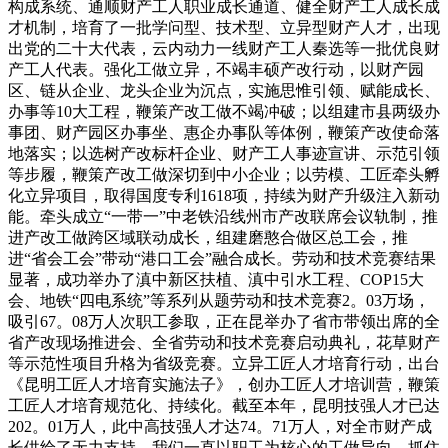
构成系统、通顺财产工人职业成长通道、健全财产工人成长成
才机制，培育了一批学问型、技术型、立异型财产人才，出现
出党的二十大代表，云内动力一线财产工人秦选等一批优良财
产工人代表。强化工做立异，不竭丰硕产改行动，以财产园
区、链从企业、龙头企业为沉点，实施思惟引领、赋能成长、
办事等10大工程，鞭策产改工做不竭冲破；以组建市县两级办
事团、财产园区办事坐、惠企办事队等体例，鞭策产改使命落
地落实；以选树产改标杆企业、财产工人事迹宣讲、示范引领
等步履，鞭策产改工做深切到中小企业；以劳模、工匠牵头孵
化立异项目，取得国度专利1618项，持续为财产升级注入新动
能。牵头成立“一带一”中老铁沿线州市产改联席会议轨制，推
进产改工做跨区域联动成长，组建磨憨合做区总工会，推
进“省会工会”带动“港口工会”融合成长。劳动和技术竞赛结果
显著，成功举办了滇中新区扶植、滇中引水工程、COP15大
会、地铁“四电系统”等系列从题劳动和技术竞赛2。03万场，
吸引67。08万人次职工参取，正在昆举办了省市带领出席的全
省产改现场推进会、全省劳动和技术竞赛启动典礼，花草财产
等示范性项目升格为省级竞赛。立异工匠人才培育行动，出台
《昆明工匠人才培育实施法子》，创办工匠人才培训营，鞭策
工匠人才培育规范化、持续化。截至本年，昆明技强人才已达
202。01万人，此中高技强人才达74。71万人，对全市财产成
长供给了无力支持。我们一直以职工为核心的工做导向，抓住