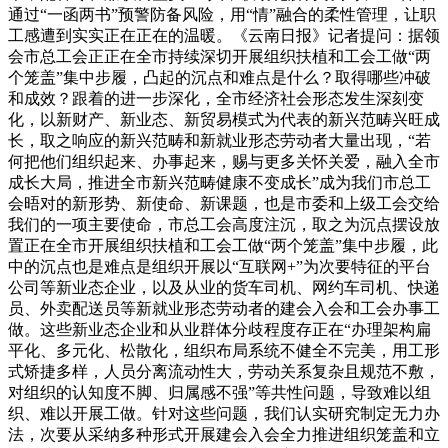
通过“一函两书”预警防备风险，用“情”融合的柔性管理，让职
工感遭到实实正在正在的温暖。《云南日报》记者提问：据领
会市总工会正正在全市持续深切开展组织扶植和工会工做“两
个笼盖”集中步履，凸起的沉点和难点是什么？取得哪些冲破
和成效？跟着的进一步深化，全市经济社会形态发生深刻变
化，以新财产、新业态、新贸易模式为代表的新兴范畴兴旺成
长，取之响应的新兴范畴和新就业形态劳动者大量出现，“若
何把他们组织起来、办事起来，赐与更多关怀关爱，融入全市
成长大局，推进全市新兴范畴健康不变成长”成为我们市总工
会晤对的新形势、新使命、新课题，也是市委和上级工会交给
我们的一项主要使命，市总工会高度注沉，取之为沉点摆设放
置正在全市开展组织扶植和工会工做“两个笼盖”集中步履，此
中的沉点也是难点是组织开展以“互联网+”为次要特征的平台
公司等新业态企业，以及从业的货车司机、网约车司机、快递
员、外卖配送员等新就业形态劳动者的建会入会和工会办事工
做。这些新业态企业和从业群体分歧程度存正在“办理架构扁
平化、多元化、松散化，组织布局系统不健全不完美，用工形
式矫捷多样，人员分离流动性大，劳动关系复杂且规范不敷，
对组织的认知度不脚、归属感不强”等共性问题，导致难以组
织、难以开展工做。针对这些问题，我们认实研究制定无力办
法，次要从采纳多种形式开展建会入会全力推进组织笼盖和立