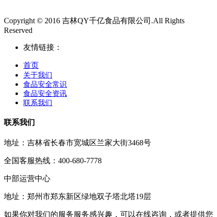
Copyright © 2016 吉林QY千亿食品有限公司.All Rights
Reserved
友情链接：
首页
关于我们
食品安全常识
食品安全资讯
联系我们
联系我们
地址：吉林省长春市宽城区兰家大街3468号
全国客服热线：400-680-7778
中部运营中心
地址：郑州市郑东新区绿地双子塔北塔19层
如果你对我们的服务服务感兴趣，可以在线咨询，或者提供您