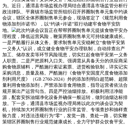
为。近日，通渭县市场监视办理局结合通渭县市场监管分析行
政法律队、平襄镇市场监管所组织召开荞圈制售单元集中约谈
会议，辖区全体荞圈制售单元参会，现场签定了《规范利用食
物添加剂许诺书》，以“约谈+许诺”双行动建牢食物平安防
地。
此次约谈会议旨正在帮帮荞圈制售单元提拔食物平安办
理程度，降低运营风险，鞭策荞圈制售单元可持续健康成长。
一是严酷履行从体义务。要求制售单元安稳树立“食物平安第
一义务人”认识，成立健全食物平安办理轨制，自动排查出产
加工、储存发卖等环节风险现患，切实扛起食物平安第一义务
人职责。二是严把原料入口关。强调需从具备天分的供应商采
购食物原辅料，严酷施行索证索票、进货检验轨制，详实记实
采购消息，质量及格。严酷施行《食物平安国度尺度食物添加
剂利用尺度》（GB 2760-2024）外的添加剂明白超范畴、超限
量利用食物添加剂，严禁添加非食用物质，指导运营者依法合
规开展出产运营勾当。四是严控油烟排放。积极利用洁净能
源，配套安拆油烟净化设备并确保一般运转，做到油烟达标排
放。下一步，通渭县市场监视办理局将以此次约谈会议为契
机，持续加大对荞圈制售行业的日常监管、专项查抄和抽样查
验力度，对违法违规行为“零”，发觉一路、查处一路，切实鞭
策辖区荞圈制售行业规范健康成长，全力守护群众饮食平安。