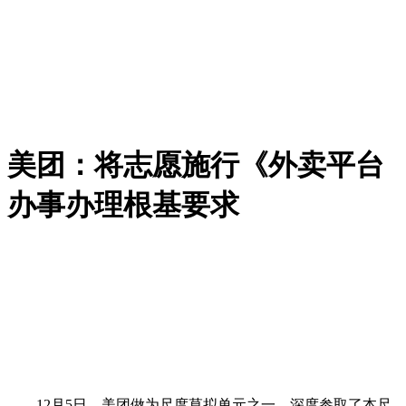
美团：将志愿施行《外卖平台
办事办理根基要求
12月5日，美团做为尺度草拟单元之一，深度参取了本尺