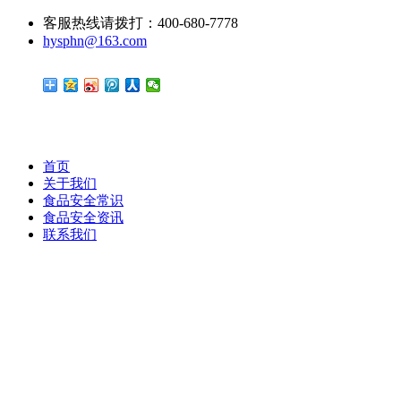
客服热线请拨打：400-680-7778
hysphn@163.com
首页
关于我们
食品安全常识
食品安全资讯
联系我们