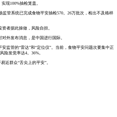
现100%抽检笼盖。
监管系统已完成食物平安抽检570。26万批次，检出不及格样
投资者据此操做，风险自担。
时对外发布消息，是中国进行国际。
监管的“雷达”和“定位仪”。当前，食物平安问题次要集中正
风险发觉率达4。36%。
易近群众“舌尖上的平安”。