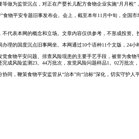
做为监管沉点，对正在产婴长儿配方食物企业实施“月月检”，实
”食物平安专题旧事发布会。会上，截至本年11月中旬，全国市场
不代表本网的概念和立场。文章内容仅供参考，不形成投资。
理的国度沉点旧事网坐。本网通过10个语种11个文版，24小
食物平安问题、排查风险现患的主要手艺手段，被誉为食物平安
成风险监测23。44万批次，发觉风险问题样品1。02万批次，
，鞭策食物平安监管从“治本”向“治标”深化，切实守护人平