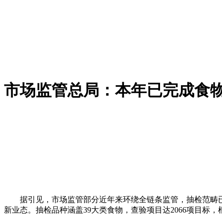
市场监管总局：本年已完成食物
据引见，市场监管部分近年来环绕全链条监管，抽检范畴已
新业态。抽检品种涵盖39大类食物，查验项目达2066项目标