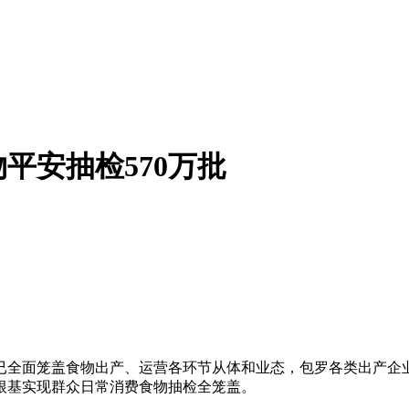
平安抽检570万批
全面笼盖食物出产、运营各环节从体和业态，包罗各类出产企业
，根基实现群众日常消费食物抽检全笼盖。