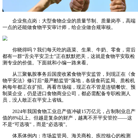
企业焦点岗：大型食物企业的质量节制、质量岗亭，高端
一点的还能做食物平安审计师，给企业做合规审核。
你晓得吗？我们每天吃的蔬菜、生果、牛奶、零食，背后
都有一群“舌尖平安卫士”正在默默把关，这就是食物平安取检
测专业的价值。下面就和小编一路来看。
从三聚氰胺事务后国度收紧食物平安监管，到现正在《食
物平安法》修订后“最严酷监管”落地，各级食药监局、质检机
构每年都正在扩招。再看市场端，现正在不管是连锁餐饮、预
制菜企业，仍是进口食物商业公司，都必需配备专职检测人
员，没人敢正在平安上省钱。
2024年我国食物工业总产值冲破15万亿元，占制制业总产
值的8%以上。但越是复杂的财产，越离不开平安管控——这
不是“可选项”，而是“必选项”。
体系体例内：市场监管局、海关商检、疾控核心的检测