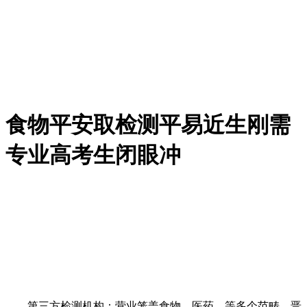
食物平安取检测平易近生刚需
专业高考生闭眼冲
第三方检测机构：营业笼盖食物、医药、等多个范畴，晋