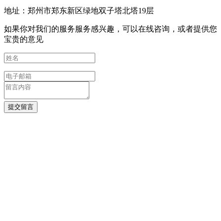
地址：郑州市郑东新区绿地双子塔北塔19层
如果你对我们的服务服务感兴趣，可以在线咨询，或者提供您
宝贵的意见
提交留言