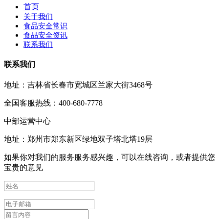
首页
关于我们
食品安全常识
食品安全资讯
联系我们
联系我们
地址：吉林省长春市宽城区兰家大街3468号
全国客服热线：400-680-7778
中部运营中心
地址：郑州市郑东新区绿地双子塔北塔19层
如果你对我们的服务服务感兴趣，可以在线咨询，或者提供您
宝贵的意见