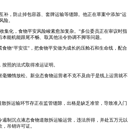
互补，防止掉包容器、套牌运输等缝隙。他正在草案中添加“运
风险。
收集化，食物平安风险峻素愈加复杂。”多位委员正在审议时指
后本能机能跟尾不畅、取其他法令协调不脚等问题。
食物“平安弦”，把食物平安做为成长的压舱石和生命线，配合
，按照的法式取得准运证明。
毫懒惰放松。新业态食物运营者不克不及由于是线上运营就不
道散拆运输环节存正在监管缝隙，出格是缺乏准管，导致准入门
遏制沉点液态食物道散拆运输运营，违法所得，并处五万元以
款，吊销许可证。