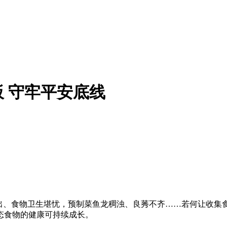
 守牢平安底线
、食物卫生堪忧，预制菜鱼龙稠浊、良莠不齐……若何让收集食物
态食物的健康可持续成长。