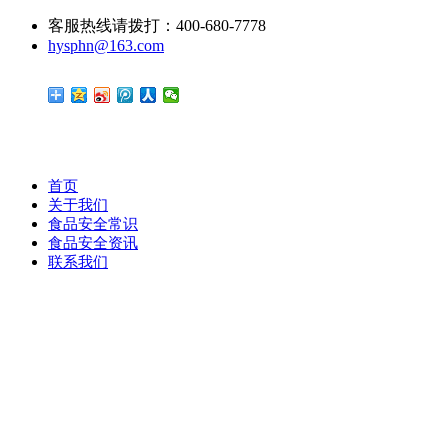
客服热线请拨打：400-680-7778
hysphn@163.com
首页
关于我们
食品安全常识
食品安全资讯
联系我们