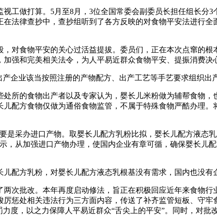
视工做打算。5月至8月，3位全国常委会副委员长担任组长分3
正在法律查抄中，查抄组听到了各方反映的对食物平安法进行全面
，对食物平安的关心过活益提拔。委员们，正在本次点窜的根本
，加强和完美相关法令，为人平易近群众食物平安、提振消费决
产企业该当按照注册的产物配方、出产工艺等手艺要求组织出
处所的食物出产者以及专家认为，婴长儿米粉做为辅帮食物，也
长儿配方食物仅做为通俗食物监管，不属于特殊食物严酷办理。
是采办进口产物。取婴长儿配方乳粉比拟，婴长儿配方液态乳
暗示，从加强进口产物办理，使国内企业有章可循，确保婴长儿
长儿配方乳粉，对婴长儿配方液态乳根基没有需求，国内也没有
年进行了两次批改。本年再度启动修法，旨正在积极回应近年来食物
峻厉惩处相关违法行为三方面内容，传送了补齐监管短板、守牢
罚力度，以之力保障人平易近群众“舌尖上的平安”。同时，对批