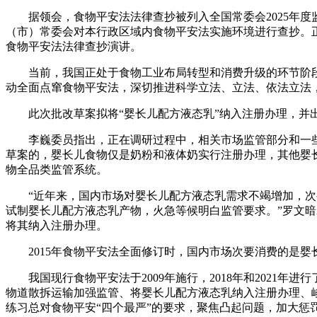
据领会，食物平安法法律查抄被列入全国常委会2025年度监
（市）常委会对本行政区域内食物平安法实施环境进行查抄。
食物平安法法律查抄演讲。
当前，我国正处于食物工业布局转型和消费升级的环节阶段
动全面点窜食物平安法，深切推进科学立法、立法、依法立法
此次批改草案拟将“婴长儿配方液态乳”纳入注册办理，并出
李巍委员指出，正在调研过程中，相关市场监管部分和一些
草案的，婴长儿食物仅是奶粉和液体奶实行注册办理，其他婴
物全品类监管系统。
“近年来，国内市场对婴长儿配方液态乳需求不竭增加，次要
试制婴长儿配方液态乳产物，火急等候明白监管要求。”罗文
将其纳入注册办理。
2015年食物平安法全面修订时，国内市场次要消费的是婴
我国现行食物平安法于2009年施行，2018年和2021
物道散拆运输加强监管、将婴长儿配方液态乳纳入注册办理、
练习总对食物平安“四个最严”的要求，聚焦凸起问题，加大惩