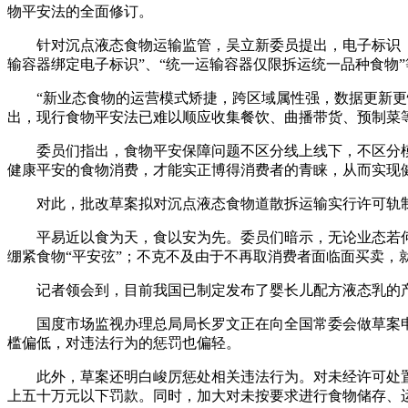
物平安法的全面修订。
针对沉点液态食物运输监管，吴立新委员提出，电子标识（如
输容器绑定电子标识”、“统一运输容器仅限拆运统一品种食物
“新业态食物的运营模式矫捷，跨区域属性强，数据更新更快
出，现行食物平安法已难以顺应收集餐饮、曲播带货、预制菜
委员们指出，食物平安保障问题不区分线上线下，不区分模式
健康平安的食物消费，才能实正博得消费者的青睐，从而实现
对此，批改草案拟对沉点液态食物道散拆运输实行许可轨制
平易近以食为天，食以安为先。委员们暗示，无论业态若何
绷紧食物“平安弦”；不克不及由于不再取消费者面临面买卖，
记者领会到，目前我国已制定发布了婴长儿配方液态乳的产
国度市场监视办理总局局长罗文正在向全国常委会做草案申明
槛偏低，对违法行为的惩罚也偏轻。
此外，草案还明白峻厉惩处相关违法行为。对未经许可处置
上五十万元以下罚款。同时，加大对未按要求进行食物储存、