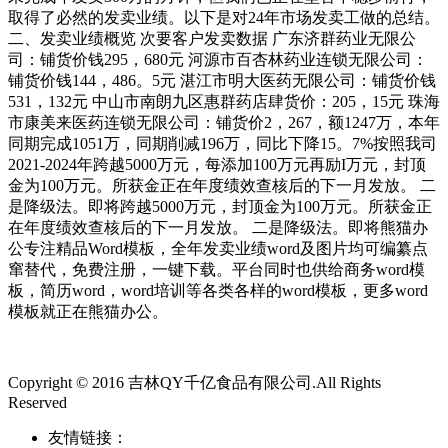
取得了必然的发卖业绩。以下是对24年市场发卖工做的总结。
二、发卖业绩概览 次要客户发卖数据 广东济群药业无限公
司：铺货价钱295，680元 河源市百杏林药业连锁无限公司：
铺货价钱144，486。5元 湛江市明大医药无限公司：铺货价钱
531，132元 中山市南朗九区惠群药店肆货价：205，15元 珠海
市康美来医药连锁无限公司：铺货价2，267，额1247万，本年
同期完成1051万，同期削减196万，同比下降15。7%按照我司
2021-2024年跨越5000万元，每添加100万元再励I万元，封顶
金为100万元。所获金正在年度绩效查核后的下一月发放。 二
是降级法。即将跨越5000万元，封顶金为100万元。所获金正
在年度绩效查核后的下一月发放。 二是降级法。即将熊猫办
公专注精品Word模板，全年发卖业绩word及图片均可编纂点
窜替代，免费注册，一键下载。平台同时也供给商务word模
板，简历word，word培训等各类各样的word模板，更多word
模板就正在熊猫办公。
Copyright © 2016 吉林QY千亿食品有限公司.All Rights
Reserved
友情链接：