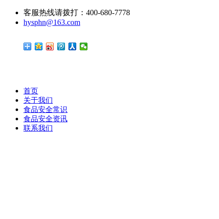
客服热线请拨打：400-680-7778
hysphn@163.com
首页
关于我们
食品安全常识
食品安全资讯
联系我们