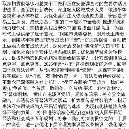
取深切贯彻落练习总关于工做和正在安徽调查时的主要讲话慎
密连系，全面践行新成长，深度融入区域成长大局，依法平等
各类市场从体权益，为优化营商注入强劲查察力量。安然是平
易近生所盼、成长之基。“党的二十届四中全会将‘推进系统和
能力现代化，扶植更高程度安然中国’提拔至计谋高度，为新
时代工做供给了底子遵照。”铜陵市党委委员、副局长王涛暗
示，铜陵将牢牢把握“统筹成长和平安”严沉决策摆设，自动把
工做融入全市成长大局，深化矛盾胶葛排查化解“关口前移”机
制，强化社会治平安体防控系统扶植，优化新型警务运转模
式，提拔对动态风险的精准取高效措置能力，让安然铜陵的成
色更脚、底色更亮。2025年是“八五”普律例划收官之年，回望
四十载普法过程，从“洪流漫灌”到精准“滴灌”、从保守宣讲到
数字赋能、从“打点一案”到“教育一片”，普法质效持续提拔，
不雅念已深深融入社会肌理。“坐正在新的汗青起点，我们将
紧扣‘争首位、当首善、敢初创、立首功’要求，科学谋划‘九
五’普律例划。”黄山市屯溪区党组、局长东暗示，将立异文旅
融合、非遗传承等普法互动形式，扩大宣传品牌影响力，指导
卑法守法用法成为人平易近的配合逃求，为现代化扶植注入络
绎不绝的力量。“将‘推进综治核心规范化扶植’纳入国平易近
经济和社会成长五年规划，将来，我们将深切贯彻党的二十届
四中全会，进一步优化下层管理资本设置装备摆设，强化综治