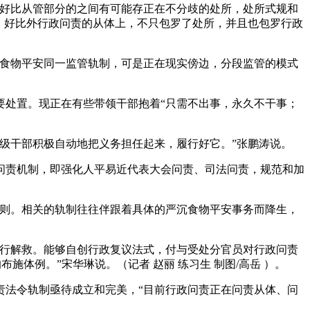
好比从管部分的之间有可能存正在不分歧的处所，处所式规和
。好比外行政问责的从体上，不只包罗了处所，并且也包罗行政
食物平安同一监管轨制，可是正在现实傍边，分段监管的模式
处置。现正在有些带领干部抱着“只需不出事，永久不干事；
级干部积极自动地把义务担任起来，履行好它。”张鹏涛说。
责机制，即强化人平易近代表大会问责、司法问责，规范和加
则。相关的轨制往往伴跟着具体的严沉食物平安事务而降生，
行解救。能够自创行政复议法式，付与受处分官员对行政问责
体例。”宋华琳说。（记者 赵丽 练习生 制图/高岳 ）。
法令轨制亟待成立和完美，“目前行政问责正在问责从体、问