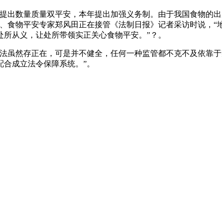
出数量质量双平安，本年提出加强义务制。由于我国食物的出
长、食物平安专家郑风田正在接管《法制日报》记者采访时说，“
处所从义，让处所带领实正关心食物平安。”？。
虽然存正在，可是并不健全，任何一种监管都不克不及依靠于
配合成立法令保障系统。”。