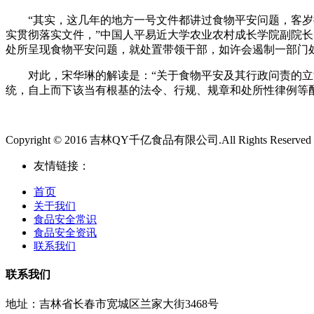
“其实，这几年的地方一号文件都讲过食物平安问题，客岁提
实贯彻落实文件，”中国人平易近大学农业农村成长学院副院
处所呈现食物平安问题，就处置带领干部，如许会遏制一部门
对此，宋华琳的解读是：“关于食物平安及其行政问责的立法
统，自上而下该当有根基的法令、行规、规章和处所性律例等
Copyright © 2016 吉林QY千亿食品有限公司.All Rights Reserved
友情链接：
首页
关于我们
食品安全常识
食品安全资讯
联系我们
联系我们
地址：吉林省长春市宽城区兰家大街3468号