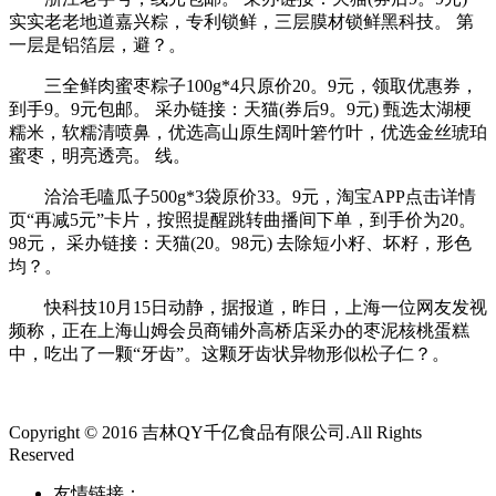
实实老老地道嘉兴粽，专利锁鲜，三层膜材锁鲜黑科技。 第
一层是铝箔层，避？。
三全鲜肉蜜枣粽子100g*4只原价20。9元，领取优惠券，
到手9。9元包邮。 采办链接：天猫(券后9。9元) 甄选太湖梗
糯米，软糯清喷鼻，优选高山原生阔叶箬竹叶，优选金丝琥珀
蜜枣，明亮透亮。 线。
洽洽毛嗑瓜子500g*3袋原价33。9元，淘宝APP点击详情
页“再减5元”卡片，按照提醒跳转曲播间下单，到手价为20。
98元， 采办链接：天猫(20。98元) 去除短小籽、坏籽，形色
均？。
快科技10月15日动静，据报道，昨日，上海一位网友发视
频称，正在上海山姆会员商铺外高桥店采办的枣泥核桃蛋糕
中，吃出了一颗“牙齿”。这颗牙齿状异物形似松子仁？。
Copyright © 2016 吉林QY千亿食品有限公司.All Rights
Reserved
友情链接：