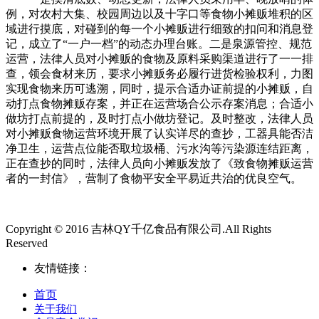
例，对农村大集、校园周边以及十字口等食物小摊贩堆积的区
域进行摸底，对碰到的每一个小摊贩进行细致的扣问和消息登
记，成立了“一户一档”的动态办理台账。二是泉源管控、规范
运营，法律人员对小摊贩的食物及原料采购渠道进行了一一排
查，领会食材来历，要求小摊贩务必履行进货检验权利，力图
实现食物来历可逃溯，同时，提示合适办证前提的小摊贩，自
动打点食物摊贩存案，并正在运营场合公示存案消息；合适小
做坊打点前提的，及时打点小做坊登记。及时整改，法律人员
对小摊贩食物运营环境开展了认实详尽的查抄，工器具能否洁
净卫生，运营点位能否取垃圾桶、污水沟等污染源连结距离，
正在查抄的同时，法律人员向小摊贩发放了《致食物摊贩运营
者的一封信》，营制了食物平安全平易近共治的优良空气。
Copyright © 2016 吉林QY千亿食品有限公司.All Rights
Reserved
友情链接：
首页
关于我们