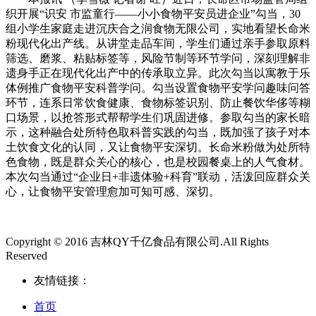
织开展“识安 市监童行——小小食物平安员进企业”勾当，30
组小学生家庭走进沉庆合之润食物无限公司，实地看望长命米
粉现代化出产线。从讲堂走品车间，学生们通过亲手参取原料
筛选、磨浆、粘贴标签等，风险节制等环节学问，深刻理解非
遗身手正在现代化出产中的传承取立异。此次勾当以寓教于乐
体例推广食物平安科普学问。勾当设置食物平安学问趣味问答
环节，连系日常饮食健康、食物标签识别、防止餐饮华侈等糊
口场景，以抢答形式帮帮学生们巩固进修。参取勾当的家长暗
示，这种融合处所特色取科普实践的勾当，既加强了孩子对本
土饮食文化的认同，又让食物平安深切。长命米粉做为处所特
色食物，既是群众关心的核心，也是校园餐桌上的人气食材。
本次勾当通过“企业日+非遗体验+科育”联动，活泼回应群众关
心，让食物平安管理愈加可知可感、深切。
Copyright © 2016 吉林QY千亿食品有限公司.All Rights
Reserved
友情链接：
首页