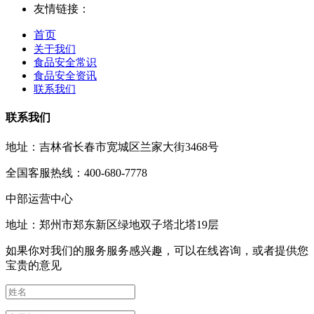
友情链接：
首页
关于我们
食品安全常识
食品安全资讯
联系我们
联系我们
地址：吉林省长春市宽城区兰家大街3468号
全国客服热线：400-680-7778
中部运营中心
地址：郑州市郑东新区绿地双子塔北塔19层
如果你对我们的服务服务感兴趣，可以在线咨询，或者提供您
宝贵的意见