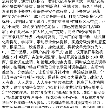
流程尺度，通过现场指点、案例示范等多种形式，完成420余
家小餐饮规范提拔，确保“明厨亮灶”落地收效、持久可持续，
逐渐拉高小餐饮行业食物平安全体程度，让小餐饮从“狼藉
差”变为“干净齐”，成为共治亮眼手刺。打制“洁净厨房”示范
标杆，以宁阳大道为试点，打制“洁净厨房”堆积区示范点，凸
起“小而美、净而安”的特色定位，目前已笼盖餐饮门店360
家；正在此根本上扩大尺度推广范畴，完成170余家餐饮门
店“洁净厨房”升级，构成可复制、可推广的示范经验，让尺度
化看得见、学得来，带动行业全体提拔。实施分级分类动态监
管，根据卫生、设备设备、操做规范、将餐饮单元划分为A、
B、C三个品级。对商户实行“零干扰”监管，仅开展日常随机
抽查；对B级商户实施常规监管，按期开展合规查抄；对C级
商户强化沉点放哨，加管频次取指点力度。同时成立动态调零
件制，按照商户整改环境取日常表示及时调整品级，实现“精
准监管、分类施策”，让监管更具针对性，共治成效更易。宁
阳县冲破“单打独斗”模式，通过带动社会力量参取，建立“人
人有责、人人尽责、人人享有”的共治款式，以多元从体协同
发力，建牢食物平安防地，实现“社会化共治”取“防火墙更安
定”的强效连系。建强“食安尖兵”挪动监管步队，制定“食安尖
兵”招募取查核办理法子，筛选30表面务心强、具备根本食安
学问的外卖骑手纳入步队，组织6场专题培训提拔专业能力，
充实阐扬骑手“挪动探头”感化；成立激励机制，举办聘用典礼