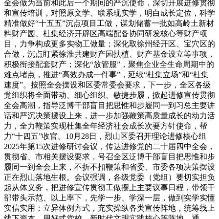
全会做为当前和此后一个期间的严沉使命，深切开展进修贯彻
和宣传培训，对照原文学、联系现实学，明白成长定位，科学
精准做好“十五五”沉点项目工做，谋划储蓄一批如高岭土新材
料财产园、杜集经济开辟区高端配备协同研发核心等财产项
目，力争构成更多实物工做量；深化取徐州经开区、宝穴区的
合做，沉点盯紧徐淮共建财产园扶植、财产基金设立等事项，
积极衔接配套财产；深化“放管服”，聚焦企业全生命周期中的
难点堵点，推进“高效办成一件事”，延续“杜集立场”和“杜集
速度”。按照全会摆设和区委常委会要求，下一步，全区各级
党组织将全面带动、细心组织、敏捷步履，掀起进修宣传贯彻
全会高潮，指导泛博干部盲目把思惟和步履同一到习总主要讲
话和严沉决策摆设上来，进一步加强鞭策高质量成长的动力活
力，全力鞭策实现杜集全年经济社会成长次要方针使命，帮
力“十四五”收官。10月28日，烈山区委召开理论进修核心组
2025年第15次进修研讨会议，传达进修党的二十届四中全会，
贯彻省、市相关摆设要求，号召全区泛博干部盲目把思惟和步
履同一到全会上来，不折不扣鞭策和省委、市委各项决策摆设
正在烈山落地生根。会议强调，各级党委（党组）要切实担负
起从体义务，把进修宣传贯彻工做摆上主要议事日程，带领干
部带头示范、以上率下，先学一步、学深一层，做到实学实懂
实信实用；立异体例方式，充实操纵各类宣传阵地，统筹线上
线下资本，用好式党校、新时代文明实践核心等阵地，通