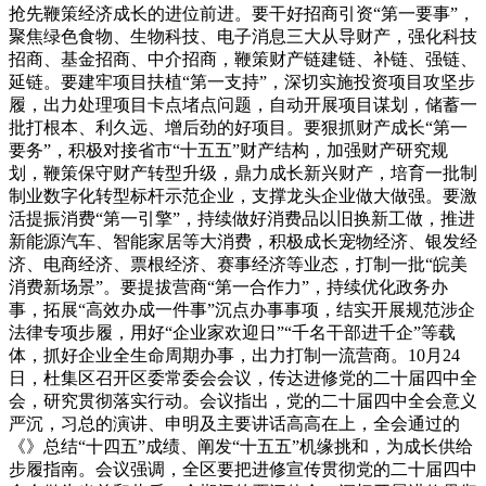
抢先鞭策经济成长的进位前进。要干好招商引资“第一要事”，
聚焦绿色食物、生物科技、电子消息三大从导财产，强化科技
招商、基金招商、中介招商，鞭策财产链建链、补链、强链、
延链。要建牢项目扶植“第一支持”，深切实施投资项目攻坚步
履，出力处理项目卡点堵点问题，自动开展项目谋划，储蓄一
批打根本、利久远、增后劲的好项目。要狠抓财产成长“第一
要务”，积极对接省市“十五五”财产结构，加强财产研究规
划，鞭策保守财产转型升级，鼎力成长新兴财产，培育一批制
制业数字化转型标杆示范企业，支撑龙头企业做大做强。要激
活提振消费“第一引擎”，持续做好消费品以旧换新工做，推进
新能源汽车、智能家居等大消费，积极成长宠物经济、银发经
济、电商经济、票根经济、赛事经济等业态，打制一批“皖美
消费新场景”。要提拔营商“第一合作力”，持续优化政务办
事，拓展“高效办成一件事”沉点办事事项，结实开展规范涉企
法律专项步履，用好“企业家欢迎日”“千名干部进千企”等载
体，抓好企业全生命周期办事，出力打制一流营商。10月24
日，杜集区召开区委常委会会议，传达进修党的二十届四中全
会，研究贯彻落实行动。会议指出，党的二十届四中全会意义
严沉，习总的演讲、申明及主要讲话高高在上，全会通过的
《》总结“十四五”成绩、阐发“十五五”机缘挑和，为成长供给
步履指南。会议强调，全区要把进修宣传贯彻党的二十届四中