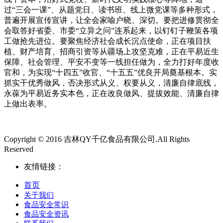
过“三会一课”、从题党日、读书班、线上微党课等多种形式，
普遍开展宣传宣讲，让全会家喻户晓、深切。要把进修贯彻全
会取答好省委、市委“立异之问”连系起来，以钉钉子鞭策各项
工做抢先进位。要聚焦经济社会成长沉点使命，正在项目扶
植、财产培育、招商引资等从疆场上攻坚克难，正在平易近生
保障、社会管理、平安不变等一线担任做为，全力打好年度收
官和，为实现“十四五”收官、“十五五”优良开局奠基根本。实
抓实干优秀做风，否决形式从义、权要从义，清廉自律底线，
永葆为平易近务实本色，正在改良做风、提拔效能、清廉自律
上做出表率。
Copyright © 2016 吉林QY千亿食品有限公司.All Rights
Reserved
友情链接：
首页
关于我们
食品安全常识
食品安全资讯