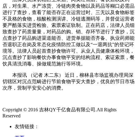
店，对生果、水产冻货、冷链肉类食物以及药品等糊口必需品
进行了查抄，查看了能否存正在运营过时、三无以及食物标签
不及格的食物，核酸检测演讲、冷链逃溯码等，并督促运营者
要严酷落实进货检验、索票索证轨制。正在药店，法律人员细
致查抄了药质量量，对药品的购、销、存环节进行了查抄，沉
点查抄了药品购进渠道能否、进货单据能否齐备、执业药师能
否退职正在岗及常态化疫情防控工做以及“一退两抗”的登记环
境等。法律人员起首查抄食物许可、从业人员健康体检环境，
沉点查抄了影响餐饮办事食物平安的结构流程、索证索票，餐
饮具清洗消毒、操做规范施行等环境。
本报讯 （记者 木二东） 近日，柳林县市场监视办理局深
切辖区对沉点范畴进行节前食物平安大查抄，优良的节日市场
次序，营制平安安心的消费。
Copyright © 2016 吉林QY千亿食品有限公司.All Rights
Reserved
友情链接：