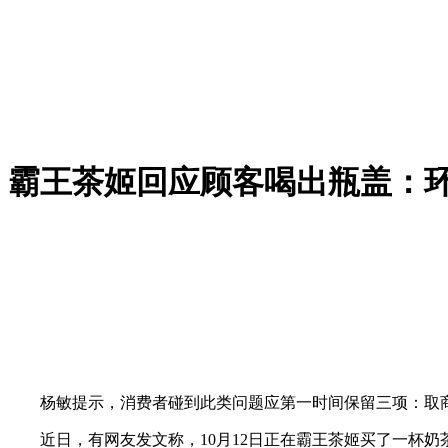
霸王茶姬回应顾客喝出瓶盖：
杨敏提示，消费者碰到此类问题应第一时间保留三项：取商家
近日，有网友发文称，10月12日正在霸王茶姬买了一杯奶