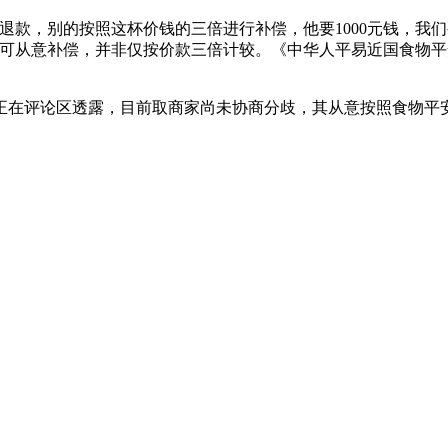
，别的按照这杯价钱的三倍进行补偿，他要1000元钱，我们要
可从意补偿，并非仅按价款三倍计较。《中华人平易近国食物平安
在评论区透露，目前取商家尚未协商分歧，其从意按照食物平