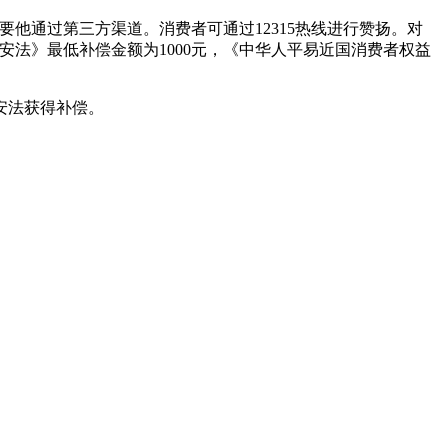
他通过第三方渠道。消费者可通过12315热线进行赞扬。对
法》最低补偿金额为1000元，《中华人平易近国消费者权益
安法获得补偿。