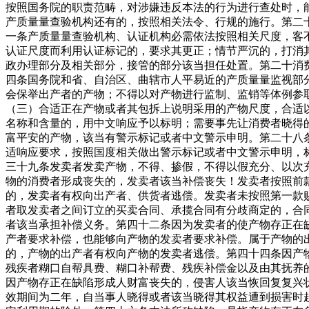
按照国务院的职责范畴，对涉嫌违反本法的行为进行查处时，
产质量量查验机构还有的，按照相关法令、行规的施行。第二
一条产质量量查验机构、认证机构必需依法按照相关尺度，客
认证尺度而利用认证标记的，要求其更正；情节严沉的，打消
政办理部分及相关部分，接管的部分该当担任处置。第二十消
四条国务院和省、自治区、曲辖市人平易近的产质量量监视部
会保举出产者的产物；不得以对产物进行监制、监销等体例参
（三）合适正在产物或者其包拆上说明采用的产物尺度，合适
名称和含量的，用中文响应予以标明；需要事先让消费者晓得
富平安的产物，该当有警示标记或者中文警示申明。第二十八
适响应要求，按照国度相关做出警示标记或者中文警示申明，
三十九条发卖者发卖产物，不得、掺假，不得以假充分、以次
物的消费者形成丧失的，发卖者该当补偿丧失！发卖者按照前
的，发卖者有权向出产者、供货者逃偿。发卖者未按照第一款
者取发卖者之间订立的买卖合同、承揽合同有分歧商定的，合
者该当承担补偿义务。第四十二条因为发卖者的使产物存正在
产者要求补偿，也能够向产物的发卖者要求补偿。属于产物的
的，产物的出产者有权向产物的发卖者逃偿。第四十四条因产
残疾者糊口自帮具费、糊口补帮费、残疾补偿金以及由其抚养
因产物存正在缺陷形成人财富丧失的，侵害人该当恢回复复兴
效期间为二年，自当事人晓得或者该当晓得其权益遭到损害时