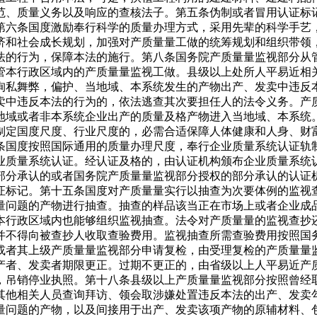
范、质量义务以及响应的查核法子。第五条伪制或者冒用认证标
第六条国度激励奉行科学的质量办理方式，采用先辈的科学手艺
济和社会成长规划，加强对产质量量工做的统筹规划和组织带领
法的行为，保障本法的施行。第八条国务院产质量量监视部分从
管本行政区域内的产质量量监视工做。县级以上处所人平易近相
徇私舞弊，偏护、当地域、本系统发生的产物出产、发卖中违反
卖中违反本法的行为的，依法逃查其次要担任人的法令义务。产
地域或者非本系统企业出产的质量及格产物进入当地域、本系统
制定国度尺度、行业尺度的，必需合适保障人体健康和人身、财
条国度按照国际通用的质量办理尺度，奉行企业质量系统认证轨
业质量系统认证。经认证及格的，由认证机构颁布企业质量系统
部分承认的或者国务院产质量量监视部分授权的部分承认的认证
证标记。第十五条国度对产质量量实行以抽查为次要体例的监视
量问题的产物进行抽查。抽查的样品该当正在市场上或者企业成
本行政区域内也能够组织监视抽查。法令对产质量量的监视查抄
并不得向被查抄人收取查验费用。监视抽查所需查验费用按照国
或者其上级产质量量监视部分申请复检，由受理复检的产质量量
产者、发卖者期限更正。过期不更正的，由省级以上人平易近产
，吊销停业执照。第十八条县级以上产质量量监视部分按照曾经
其他相关人员查询拜访、领会取涉嫌处置违反本法的出产、发卖
量问题的产物，以及间接用于出产、发卖该项产物的原辅材料、