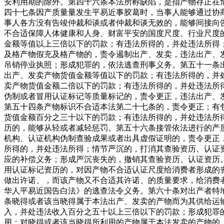
安利用期的除外。第四十六条本法所称缺陷，是指产物存正在
四十七条因产质量量发生平易近事胶葛时，当事人能够通过协
事人各方没有告竣仲裁和谈或者仲裁和谈无效的，能够间接向
不合适保障人体健康和人身、财富平安的国度尺度、行业尺度
金额等值以上三倍以下的罚款；有违法所得的，并处违法所得
及格产物假充及格产物的，责令遏制出产、发卖，违法出产、
吊销停业执照；形成犯罪的，依法逃查刑事义务。第五十一条
出产、发卖产物货值金额等值以下的罚款；有违法所得的，并
卖产物货值金额二倍以下的罚款；有违法所得的，并处违法所
伪制或者冒用认证标记等质量标记的，责令更正，违法出产、
第五十四条产物标识不合适本法第二十七条的，责令更正；有
货值金额百分之三十以下的罚款；有违法所得的，并处违法所
历的，能够从轻或者减轻惩罚。第五十六条接管依法进行的产
机构、认证机构伪制查验成果或者出具虚假证明的，责令更正
所得的，并处违法所得；情节严沉的，打消其查验资历、认证
应的补偿义务；形成严沉丧失的，撤销其查验资历、认证资历
用认证标记资历的，对因产物不合适认证尺度给消费者形成的
做出许诺、，而该产物又不合适其许诺、的质量要求，给消费
华人平易近国告白法》的逃查法令义务。第六十条对出产者特
条晓得或者该当晓得属于本法出产、发卖的产物而为其供给运
入，并处违法收入百分之五十以上三倍以下的罚款；形成犯罪
用；对晓得或者该当晓得所利用的产物属于本法发卖的产物的