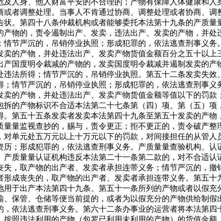
危及人身、他人财富平安的不合理的；产物有保障人体健康和人
商或者调整处理。当事人不肯通过协商、调整处理或者协商、调
告状。第四十八条仲裁机构或者能够委托本法第十九条的产质量
的产物的，责令遏制出产、发卖，违法出产、发卖的产物，并处
；情节严沉的，吊销停业执照；形成犯罪的，依法逃查刑事义务
发卖的产物，并处违法出产、发卖产物货值金额百分之五十以上
出产国度明令裁减的产物的，发卖国度明令裁减并遏制发卖的产
处违法所得；情节严沉的，吊销停业执照。第五十二条发卖失效
得；情节严沉的，吊销停业执照；形成犯罪的，依法逃查刑事义
发卖的产物，并处违法出产、发卖产物货值金额等值以下的罚款
包拆的产物标识不合适本法第二十七条第（四）项、第（五）项
得。第五十五条发卖者发卖本法第四十九条至第五十发卖的产物
质量量监视查抄的，赐与，责令更正；拒不更正的，责令破产整
，对单元处五万元以上十万元以下的罚款，对间接担任的从管人
资历；形成犯罪的，依法逃查刑事义务。产质量量查验机构、认
。产质量量认证机构违反本法第二十一条第二款的，对不合适认
丧失，取产物的出产者、发卖者承担连带义务；情节严沉的，撤
者形成丧失的，取产物的出产者、发卖者承担连带义务。第五十
地用于出产本法第四十九条、第五十一条所列的产物或者以假充
输、保管、仓储等便当前提的，或者为以假充分的产物供给制假
的，依法逃查刑事义务。第六十二条办事业的运营者将本法第四
，按照违法利用的产物（包罗已利用未利用的产物）的货值金额