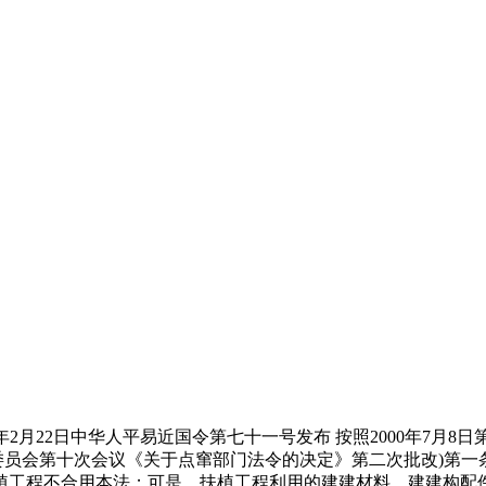
93年2月22日中华人平易近国令第七十一号发布 按照2000年7
常务委员会第十次会议《关于点窜部门法令的决定》第二次批改)
植工程不合用本法；可是，扶植工程利用的建建材料、建建构配