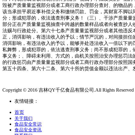
毁被产质量量监视部分或者工商行政办理部分查封、的物品的
该当承担平易近事补偿义务和缴纳罚款、罚金，其财富不脚以
分；形成犯罪的，依法逃查刑事义务！（三）、干涉产质量量
部分正在产质量量监视抽查中跨越的数量样品或者向被查抄人
法赐与行政处分。第六十七条产质量量监视部分或者其他违反
正，消弭影响，有违法收入的予以；情节严沉的，对间接担任
消弭影响，有违法收入的予以，能够并处违法收入一倍以下的
私舞弊，形成犯罪的，依法逃查刑事义务；尚不形成犯罪的，
事义务；、障碍未利用、方式的，由机关按照治安办理惩罚法
的行政惩罚由产质量量监视部分或者工商行政办理部分按照国
第五十四条、第六十二条、第六十所的货值金额以违法出产、
Copyright © 2016 吉林QY千亿食品有限公司.All Rights Reserved
友情链接：
首页
关于我们
食品安全常识
食品安全资讯