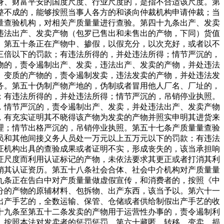
身、财富平安的国度尺度、行业尺度的，是指不合适该尺度。第
整不成的，能够按照当事人各方的和谈向仲裁机构申请仲裁；当
量查验机构，对相关产质量量进行查验。第四十九条出产、发卖
违法出产、发卖产物（包罗已售出和未售出的产物，下同）货值
。第五十条正在产物中、掺假，以假充分，以次充好，或者以不
三倍以下的罚款；有违法所得的，并处违法所得；情节严沉的，
物的，责令遏制出产、发卖，违法出产、发卖的产物，并处违法
、变质的产物的，责令遏制发卖，违法发卖的产物，并处违法发
务。第五十伪制产物产地的，伪制或者冒用他人厂名、厂址的，
；有违法所得的，并处违法所得；情节严沉的，吊销停业执照。
，情节严沉的，责令遏制出产、发卖，并处违法出产、发卖产物
，有充实证明其不晓得该产物为发卖的产物并照实申明其进货来
理；情节出格严沉的，吊销停业执照。第五十七条产质量量查验
员和其他间接义务人员处一万元以上五万元以下的罚款；有违法
证机构出具的查验成果或者证明不实，形成丧失的，该当承担响
证尺度而利用认证标记的产物，未依法要求其更正或者打消其利
销其认证资历。第五十八条社会合体、社会中介机构对产质量量
九条正在告白中对产质量量做虚假宣传，和消费者的，按照《中
分的产物的原辅材料、包拆物、出产东西，该当予以。第六十一
出产手艺的，全数运输、保管、仓储或者供给制假出产手艺的收
十九条至第五十二条发卖的产物用于运营性办事的，责令遏制利
，按照本法对发卖者的惩罚惩罚。第六十藏匿、转移、变卖、损