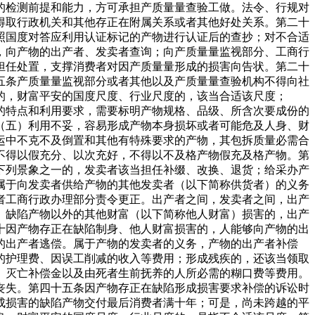
的检测前提和能力，方可承担产质量量查验工做。法令、行规对
得取行政机关和其他存正在附属关系或者其他好处关系。第二十
照国度对答应利用认证标记的产物进行认证后的查抄；对不合适
，向产物的出产者、发卖者查询；向产质量量监视部分、工商行
担任处置，支撑消费者对因产质量量形成的损害向告状。第二十
五条产质量量监视部分或者其他以及产质量量查验机构不得向社
的，财富平安的国度尺度、行业尺度的，该当合适该尺度；
的特点和利用要求，需要标明产物规格、品级、所含次要成份的
（五）利用不妥，容易形成产物本身损坏或者可能危及人身、财
运中不克不及倒置和其他有特殊要求的产物，其包拆质量必需合
不得以假充分、以次充好，不得以不及格产物假充及格产物。第
下列景象之一的，发卖者该当担任补缀、改换、退货；给采办产
属于向发卖者供给产物的其他发卖者（以下简称供货者）的义务
者工商行政办理部分责令更正。出产者之间，发卖者之间，出产
、缺陷产物以外的其他财富（以下简称他人财富）损害的，出产
十因产物存正在缺陷制身、他人财富损害的，人能够向产物的出
的出产者逃偿。属于产物的发卖者的义务，产物的出产者补偿
的护理费、因误工削减的收入等费用；形成残疾的，还该当领取
、灭亡补偿金以及由死者生前抚养的人所必需的糊口费等费用。
丧失。第四十五条因产物存正在缺陷形成损害要求补偿的诉讼时
成损害的缺陷产物交付最后消费者满十年；可是，尚未跨越的平