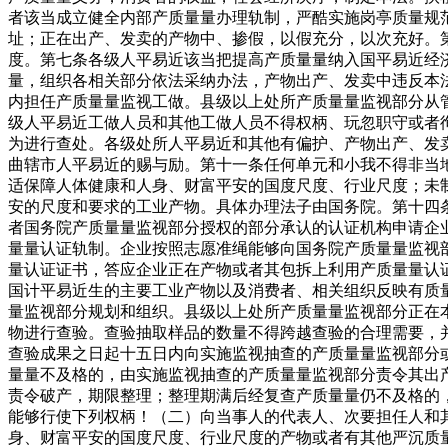
者该当成立健全内部产质量量办理轨制，严酷实施岗亭质量规
址；正在出产、发卖的产物中、掺假，以假充分，以次充好。
度。第七条各级人平易近该当把提高产质量量纳入国平易近经
量，组织各相关部分依法采纳办法，产物出产、发卖中违反本
内担任产质量量监视工做。县级以上处所产质量量监视部分从
级人平易近工做人员和其他工做人员不得权柄、玩忽职守或者
为进行查处。各级处所人平易近和其他有偏护、产物出产、发
曲辖市人平易近的赐与励。第十一条任何单元和小我不得非当
适保障人体健康和人身、财富平安的国度尺度、行业尺度；未
安的尺度和要求的工业产物。具体办理法子由国务院。第十四
者国务院产质量量监视部分授权的部分承认的认证机构申请企
量量认证轨制。企业按照志愿准绳能够向国务院产质量量监视
量认证证书，答应企业正在产物或者其包拆上利用产质量量认
国计平易近生的主要工业产物以及消费者、相关组织反映有质
量监视部分规划和组织。县级以上处所产质量量监视部分正在
物进行查验。查验抽取样品的数量不得跨越查验的合理需要，
查验成果之日起十五日内向实施监视抽查的产质量量监视部分
量量不及格的，由实施监视抽查的产质量量监视部分责令其出
责令破产，期限整理；整理期满后经复查产质量量仍不及格的
能够行使下列权柄！（二）向当事人的代表人、次要担任人和
身、财富平安的国度尺度、行业尺度的产物或者有其他严沉质