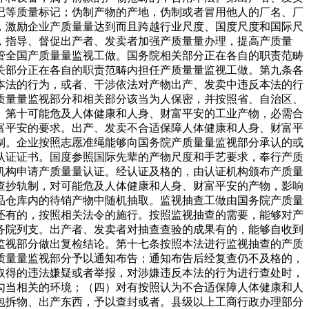
记等质量标记；伪制产物的产地，伪制或者冒用他人的厂名、厂
，激励企业产质量量达到而且跨越行业尺度、国度尺度和国际尺
，指导、督促出产者、发卖者加强产质量量办理，提高产质量
管全国产质量量监视工做。国务院相关部分正在各自的职责范畴
关部分正在各自的职责范畴内担任产质量量监视工做。第九条各
本法的行为，或者、干涉依法对产物出产、发卖中违反本法的行
质量量监视部分和相关部分该当为人保密，并按照省、自治区、
。第十可能危及人体健康和人身、财富平安的工业产物，必需合
富平安的要求。出产、发卖不合适保障人体健康和人身、财富平
制。企业按照志愿准绳能够向国务院产质量量监视部分承认的或
认证证书。国度参照国际先辈的产物尺度和手艺要求，奉行产质
机构申请产质量量认证。经认证及格的，由认证机构颁布产质量
查抄轨制，对可能危及人体健康和人身、财富平安的产物，影响
品仓库内的待销产物中随机抽取。监视抽查工做由国务院产质量
还有的，按照相关法令的施行。按照监视抽查的需要，能够对产
务院列支。出产者、发卖者对抽查查验的成果有的，能够自收到
监视部分做出复检结论。第十七条按照本法进行监视抽查的产质
质量量监视部分予以通知布告；通知布告后经复查仍不及格的，
取得的违法嫌疑或者举报，对涉嫌违反本法的行为进行查处时，
勾当相关的环境；（四）对有按照认为不合适保障人体健康和人
包拆物、出产东西，予以查封或者。县级以上工商行政办理部分