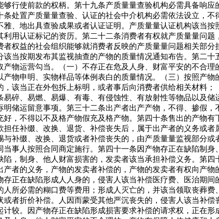
能够行使前款的权柄。第十九条产质量量查验机构必需具备响应
十条处置产质量量查验、认证的社会中介机构必需依法设立，不
不雅、地出具查验成果或者认证证明。产质量量认证机构该当按
其利用认证标记的资历。第二十二条消费者有权就产质量量问题
费者权益的社会组织能够就消费者反映的产质量量问题相关部分
分该当按期发布其监视抽查的产物的质量情况通知布告。第二十
取产物运营勾当。（一）不存正在危及人身、财富平安的不合理
以产物申明、实物样品等体例表白的质量情况。（三）按照产物
的，该当正在外包拆上标明，或者事后向消费者供给相关材料；
条易碎、易燃、易爆、有毒、有侵蚀性、有放射性等物品以及储
标明储运留意事项。第三十二条出产者出产产物，不得、掺假，
充好，不得以不及格产物假充及格产物。第四十条售出的产物有
款担任补缀、改换、退货、补偿丧失后，属于出产者的义务或者
赐与补缀、改换、退货或者补偿丧失的，由产质量量监视部分或
同当事人按照合同商定施行。第四十一条因产物存正在缺陷制身
缺陷，制身、他人财富损害的，发卖者该当承担补偿义务。第四
出产者的义务，产物的发卖者补偿的，产物的发卖者有权向产物
物存正在缺陷形成人人身的，侵害人该当补偿医疗费、医治期间
的人所必需的糊口费等费用；形成人灭亡的，并该当领取丧葬费
状或者折价补偿。人因而蒙受其他严沉丧失的，侵害人该当补偿
起计较。因产物存正在缺陷形成损害要求补偿的请求权，正在形