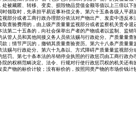
，处被藏匿、转移、变卖、损毁物品货值金额等值以上三倍以下
同时领取时，先承担平易近事补偿义务。第六十五条各级人平易
监视部分或者工商行政办理部分依法对产物出产、发卖中违反本
收取查验费用的，由上级产质量量监视部分或者监察机关责令退
本法第二十五条的，向社会保举出产者的产物或者以监制、监销
的从管人员和其他间接义务人员依法赐与行政处分。产质量量查
罚款；情节严沉的，撤销其质量查验资历。第六十八条产质量量
依法赐与行政处分。第六十九条以、方式障碍产质量量监视部分
的惩罚。第七十条本法的吊销停业执照的行政惩罚由工商行政办
务院的权柄范畴决定。法令、行规对行使行政惩罚权的机关还有
发卖产物的标价计较；没有标价的，按照同类产物的市场价钱计