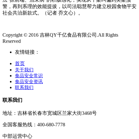
警，再到系理的效能提拔，以司法聪慧帮力建立校园食物平安
社会共治新款式。（记者 乔文心）。
Copyright © 2016 吉林QY千亿食品有限公司.All Rights
Reserved
友情链接：
首页
关于我们
食品安全常识
食品安全资讯
联系我们
联系我们
地址：吉林省长春市宽城区兰家大街3468号
全国客服热线：400-680-7778
中部运营中心