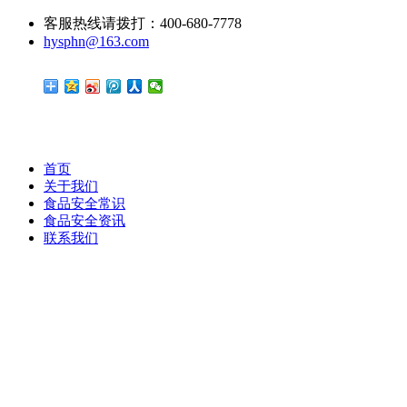
客服热线请拨打：400-680-7778
hysphn@163.com
首页
关于我们
食品安全常识
食品安全资讯
联系我们