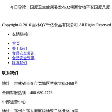
今日导读：国度卫生健康委发布32项新食物平安国度尺度；驴
Copyright © 2016 吉林QY千亿食品有限公司.All Rights Reserved
友情链接：
首页
关于我们
食品安全常识
食品安全资讯
联系我们
联系我们
地址：吉林省长春市宽城区兰家大街3468号
全国客服热线：400-680-7778
中部运营中心
地址：郑州市郑东新区绿地双子塔北塔19层