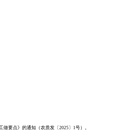
做要点》的通知（农质发〔2025〕1号）。