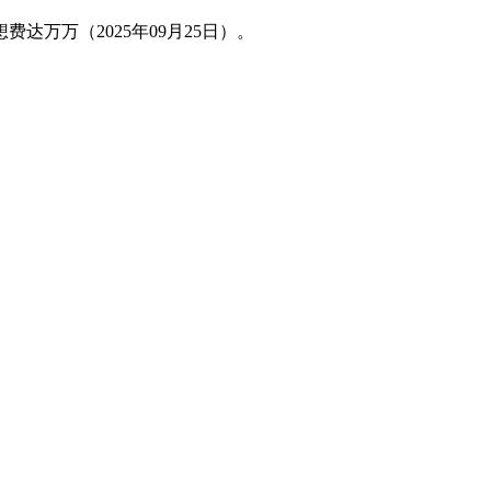
万万（2025年09月25日）。