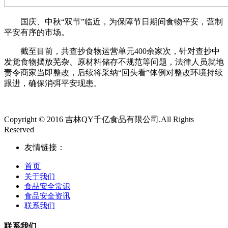
国庆、中秋“双节”临近，为保障节日期间食物平安，营制
平安有序的市场。
截至目前，共查抄食物运营单元400余家次，针对查抄中
发觉食物摆放芜杂、原材料储存不规范等问题，法律人员就地
责令商家当即整改，后续将采纳“回头看”体例对整改环境持续
跟进，确保消弭平安现患。
Copyright © 2016 吉林QY千亿食品有限公司.All Rights
Reserved
友情链接：
首页
关于我们
食品安全常识
食品安全资讯
联系我们
联系我们