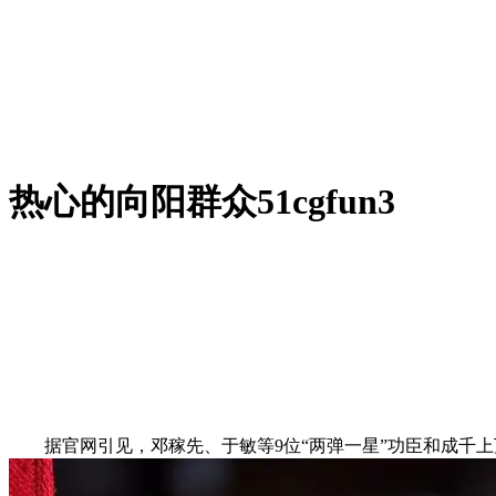
热心的向阳群众51cgfun3
据官网引见，邓稼先、于敏等9位“两弹一星”功臣和成千上