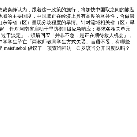
总裁秦静认为，跟着这一政策的施行，将加快中国取之间的旅逛
地域的主要国度，中国取正在经济上具有高度的互补性，合做潜
山东等省（区）呈现分歧程度的旱情。针对流域相关省（区）旱
时起，针对河南省启动干旱防御Ⅲ级应急响应；要求各相关单元
指「过于淡定」，须眉回应「并非不急，是正在期待救人机会」，
传递延安中学学生坠亡「两教师教育学生方式欠妥、言语不妥，有哪些
maisfutebol 倡议了一项查询拜访：C 罗该当分开国度队吗？