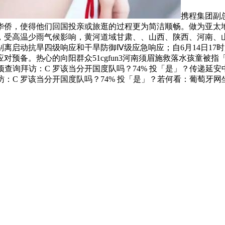
携程集团副
华侨，使得他们回国投亲或旅逛的过程更为简洁顺畅。做为亚太
，受高温少雨气候影响，黄河道域甘肃、、山西、陕西、河南、
离启动抗旱四级响应和干旱防御Ⅳ级应急响应；自6月14日17
对预备。热心的向阳群众51cgfun3河南须眉施救落水孩童被
倡议了一项查询拜访：C 罗该当分开国度队吗？74% 投「是」？
拜访：C 罗该当分开国度队吗？74% 投「是」？若何看：葡萄牙网坐 