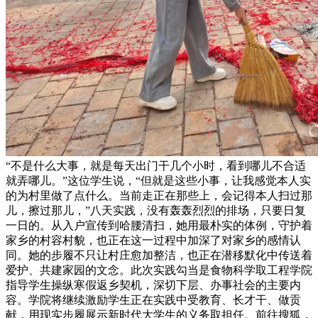
“不是什么大事，就是每天出门干几个小时，看到哪儿不合适
就弄哪儿。”这位学生说，“但就是这些小事，让我感觉本人实
的为村里做了点什么。当前走正在那些上，会记得本人扫过那
儿，擦过那儿，”八天实践，没有轰轰烈烈的排场，只要日复
一日的。从入户宣传到哈腰清扫，她用最朴实的体例，守护着
家乡的村容村貌，也正在这一过程中加深了对家乡的感情认
同。她的步履不只让村庄愈加整洁，也正在潜移默化中传送着
爱护、共建家园的文念。此次实践勾当是食物科学取工程学院
指导学生操纵寒假返乡契机，深切下层、办事社会的主要内
容。学院将继续激励学生正在实践中受教育、长才干、做贡
献，用现实步履展示新时代大学生的义务取担任。前往搜狐，