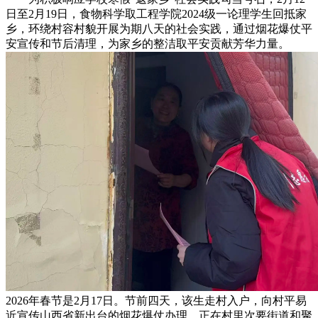
日至2月19日，食物科学取工程学院2024级一论理学生回抵家
乡，环绕村容村貌开展为期八天的社会实践，通过烟花爆仗平
安宣传和节后清理，为家乡的整洁取平安贡献芳华力量。
2026年春节是2月17日。节前四天，该生走村入户，向村平易
近宣传山西省新出台的烟花爆仗办理。正在村里次要街道和聚