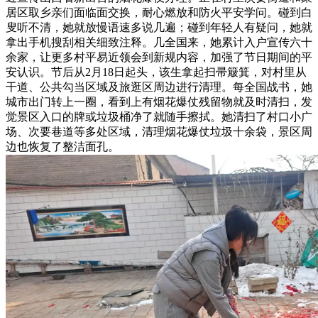
居区取乡亲们面临面交换，耐心燃放和防火平安学问。碰到白
叟听不清，她就放慢语速多说几遍；碰到年轻人有疑问，她就
拿出手机搜刮相关细致注释。几全国来，她累计入户宣传六十
余家，让更多村平易近领会到新规内容，加强了节日期间的平
安认识。节后从2月18日起头，该生拿起扫帚簸箕，对村里从
干道、公共勾当区域及旅逛区周边进行清理。每全国战书，她
城市出门转上一圈，看到上有烟花爆仗残留物就及时清扫，发
觉景区入口的牌或垃圾桶净了就随手擦拭。她清扫了村口小广
场、次要巷道等多处区域，清理烟花爆仗垃圾十余袋，景区周
边也恢复了整洁面孔。