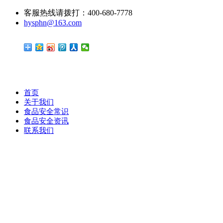
客服热线请拨打：400-680-7778
hysphn@163.com
首页
关于我们
食品安全常识
食品安全资讯
联系我们