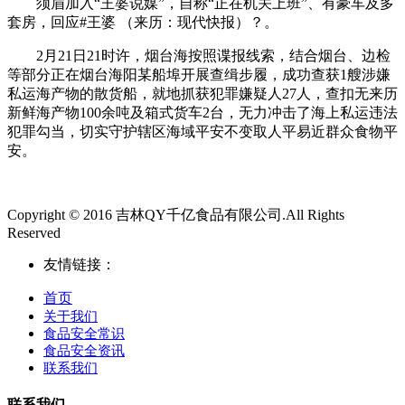
须眉加入“王婆说媒”，自称“正在机关上班”、有豪车及多
套房，回应#王婆 （来历：现代快报）？。
2月21日21时许，烟台海按照谍报线索，结合烟台、边检
等部分正在烟台海阳某船埠开展查缉步履，成功查获1艘涉嫌
私运海产物的散货船，就地抓获犯罪嫌疑人27人，查扣无来历
新鲜海产物100余吨及箱式货车2台，无力冲击了海上私运违法
犯罪勾当，切实守护辖区海域平安不变取人平易近群众食物平
安。
Copyright © 2016 吉林QY千亿食品有限公司.All Rights
Reserved
友情链接：
首页
关于我们
食品安全常识
食品安全资讯
联系我们
联系我们