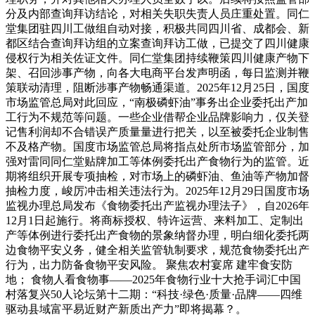
分及内部查询拜访结论，对相关失职失责人员庄重处置。同仁
堂集团驻四川工做组自动对接，积极共同四川省、成都会、新
都区结合查询拜访组的立案查询拜访工做，已提交了四川健康
侵权行为相关佐证文件。同仁堂集团持续鞭策四川健康产物下
架、召回涉事产物，向各大电商平台发声明函，每日监测并鞭
策联动清理，阻断涉事产物畅通渠道。2025年12月25日，国度
市场监管总局对此回应，“南极磷虾油”事务出企业委托出产加
工行为不规范等问题。一些企业借帮企业品牌影响力，仅关登
记售利润却不合错误产质量量进行把关，以至被委托企业制售
不及格产物。国度市场监管总局将指点处所市场监管部分，加
强对雷同同仁堂贴牌加工等体例委托出产食物行为的监管。近
期将组织开展专项抽检，对市场上的磷虾油、鱼油等产物加督
抽检力度，峻厉冲击相关违法行为。2025年12月29日国度市场
监视办理总局发布《食物委托出产监视办理法子》，自2026年
12月1日起施行。将商标授权、特许运营、来料加工、定制出
产等体例进行委托出产食物的景象纳督办理，明白细化委托两
边食物平安义务，健全相关监管轨制要求，规范食物委托出产
行为，出力防备食物平安风险。 聚焦农村宴席 建牢食安防
地； 食物人看食物事——2025年食物行业十大抢手词汇中国
村落复兴50人论坛第十二期：“科技·绿色·质量·品牌——四维
驱动县域富平易近财产新质出产力”即将揭幕？。