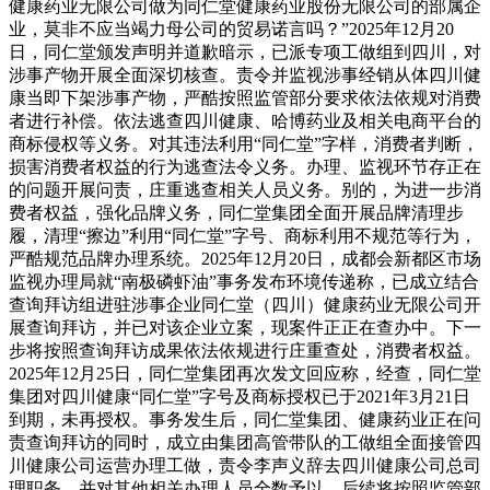
健康药业无限公司做为同仁堂健康药业股份无限公司的部属企
业，莫非不应当竭力母公司的贸易诺言吗？”2025年12月20
日，同仁堂颁发声明并道歉暗示，已派专项工做组到四川，对
涉事产物开展全面深切核查。责令并监视涉事经销从体四川健
康当即下架涉事产物，严酷按照监管部分要求依法依规对消费
者进行补偿。依法逃查四川健康、哈博药业及相关电商平台的
商标侵权等义务。对其违法利用“同仁堂”字样，消费者判断，
损害消费者权益的行为逃查法令义务。办理、监视环节存正在
的问题开展问责，庄重逃查相关人员义务。别的，为进一步消
费者权益，强化品牌义务，同仁堂集团全面开展品牌清理步
履，清理“擦边”利用“同仁堂”字号、商标利用不规范等行为，
严酷规范品牌办理系统。2025年12月20日，成都会新都区市场
监视办理局就“南极磷虾油”事务发布环境传递称，已成立结合
查询拜访组进驻涉事企业同仁堂（四川）健康药业无限公司开
展查询拜访，并已对该企业立案，现案件正正在查办中。下一
步将按照查询拜访成果依法依规进行庄重查处，消费者权益。
2025年12月25日，同仁堂集团再次发文回应称，经查，同仁堂
集团对四川健康“同仁堂”字号及商标授权已于2021年3月21日
到期，未再授权。事务发生后，同仁堂集团、健康药业正在问
责查询拜访的同时，成立由集团高管带队的工做组全面接管四
川健康公司运营办理工做，责令李声义辞去四川健康公司总司
理职务，并对其他相关办理人员全数予以。后续将按照监管部