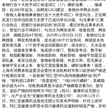
食物行业十大抢手词汇候选词汇（17）磷虾油事。。。编者
按：自2005年起头，由网友GIGI建议，食物伙伴网从办的
《食物人看食物事食物行业十大抢手词汇》评选勾当，正在网
友及行业伴侣的鼎力支撑下已成功举办20届。勾当秉承“汇聚
行业热点，把握行业标的目的”的宗旨，通过对热点事务的关
心，督促行业不竭前行。勾当分为网友保举、收集投票、网友
点评、揭晓总结4个阶段。2025年12月02日-31日，食物论坛全
网搜集，网友热情参取，提名超100个行业热词。根据提名热
度和资讯量，17个抢手候选词新颖出炉：保水虾仁、天水染色
糕点、绿捷食安事务、海底捞小便门、预制菜争议、数字标
签、校园配餐国标、河南假奶粉、商标营销、杨铭宇加盟店后
厨乱象、食安法批改、食物标签新规、外卖大和、双无换证、
食物平安从体义务、食安尺度批量换新、磷虾油事务！据悉，
上海市消费者权益委员会委托专业机构对市售15款热销产物进
行检测后发觉，一款标称“同仁堂99%高纯南极磷虾油”的产
物，“智利进口原料”、“高度提纯”、“1粒100只磷虾”，其磷脂
标识值为43%，但检测成果显示该款产物磷脂含量为0。据引
见，该款产物的经销商为“同仁堂（四川）健康药业无限公
司”，出产企业为“安徽哈博药业无限公司”。2025年12月15
日，同仁堂健康药业股份无限公司发布声明称，针对上述环
境，同仁堂健康当即责令四川健康药业遏制经销该产物，并对