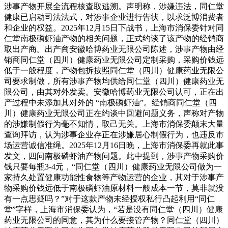
涉事产物开展全流程核查取逃溯。声明称，涉嫌违法，同仁堂
健康已启动司法法式，对涉事企业进行告状，以求泛博消费者
和企业的权益。2025年12月15日下战书，上海市消保委针对同
仁堂南极磷虾油产物的相关问题，正式约谈了该产物的经销商
取出产商。出产商安徽哈博药业无限公司陈述，涉事产物由经
销商同仁堂（四川）健康药业无限公司定制采购，采购价钱远
低于一般程度，产物包拆按照同仁堂（四川）健康药业无限公
司要求制做，所有涉事产物均供给同仁堂（四川）健康药业无
限公司，由其对外发卖。安徽哈博药业无限公司认可，正在出
产过程中未添加其对外的 “南极磷虾油”。经销商同仁堂（四
川）健康药业无限公司正在约谈中回避问题义务，声称对产物
的涉嫌制假行为毫不知情，取己无关。上海市消保委颠末大量
查询拜访，认为涉事企业存正在涉嫌居心制假行为，也违反市
场运营诚信准绳。2025年12月16日晚，上海市消保委再就此事
发文，四问南极磷虾油产物问题。此中提到，涉事产物采购价
钱只要每瓶3-4元，“同仁堂（四川）健康药业无限公司做为一
家持久处置健康功能性食物等产物运营的企业，其对于涉事产
物采购价钱远低于南极磷虾油原材料一般成本一节，莫非就没
有一点思疑吗？”对于这款产物未经授权私行凸起利用“同仁
堂”字样，上海市消保委认为，“若是没有同仁堂（四川）健康
药业无限公司的同意，其为什么要接管产物？同仁堂（四川）