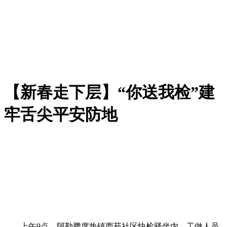
【新春走下层】“你送我检”建
牢舌尖平安防地
上午9点，阿勒腾席热镇西苑社区快检驿坐内，工做人员