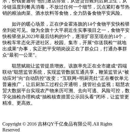
示，价钱要通明”他们逐店排查，从进货台账到后厨卫生，从
冷链温度到餐具消毒，不放过任何一个细节，沉点紧盯春节热
销的粮油肉菜、酒水饮料等食物，全力防备食物平安风险。
如许的暖心场景，正在伊金霍洛旗的14个食物平安快检驿
坐到处可见。做为全旗十大平易近生实事项目之一，食物平安
快检驿坐从2023年最后结构的9个，逐渐扩容至现在的14个，
快检车常态化开进社区、校园、集市，开展“你送我检”“就地
出成果”办事，实正把平安哨岗设正在了群众口，打通办事群
众“最初一公里”。
聪慧赋能让监管提质增效。该旗率先正在全市建成“四端
联动”聪慧监管系统，实现监管数据互通共享，鞭策监管从“被
动应对”向“自动防控”改变；“互联网+明厨亮灶”正在餐饮单元
普遍推广，让后厨加工过程公开通明，接管社会监视；聪慧农
贸大数据平台实现农产物来历可溯、去向可逃、风险可控，数
字化抽检办理构成“抽检核查措置公示回头看”闭环，让监管更
精准、更高效。
Copyright © 2016 吉林QY千亿食品有限公司.All Rights
Reserved