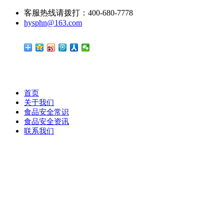
客服热线请拨打：400-680-7778
hysphn@163.com
首页
关于我们
食品安全常识
食品安全资讯
联系我们