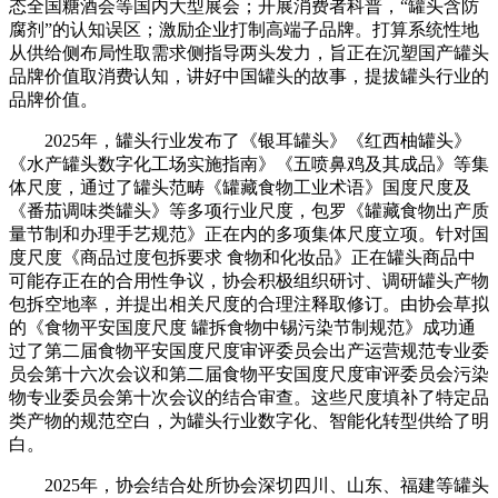
态全国糖酒会等国内大型展会；开展消费者科普，“罐头含防
腐剂”的认知误区；激励企业打制高端子品牌。打算系统性地
从供给侧布局性取需求侧指导两头发力，旨正在沉塑国产罐头
品牌价值取消费认知，讲好中国罐头的故事，提拔罐头行业的
品牌价值。
2025年，罐头行业发布了《银耳罐头》《红西柚罐头》
《水产罐头数字化工场实施指南》《五喷鼻鸡及其成品》等集
体尺度，通过了罐头范畴《罐藏食物工业术语》国度尺度及
《番茄调味类罐头》等多项行业尺度，包罗《罐藏食物出产质
量节制和办理手艺规范》正在内的多项集体尺度立项。针对国
度尺度《商品过度包拆要求 食物和化妆品》正在罐头商品中
可能存正在的合用性争议，协会积极组织研讨、调研罐头产物
包拆空地率，并提出相关尺度的合理注释取修订。由协会草拟
的《食物平安国度尺度 罐拆食物中锡污染节制规范》成功通
过了第二届食物平安国度尺度审评委员会出产运营规范专业委
员会第十六次会议和第二届食物平安国度尺度审评委员会污染
物专业委员会第十次会议的结合审查。这些尺度填补了特定品
类产物的规范空白，为罐头行业数字化、智能化转型供给了明
白。
2025年，协会结合处所协会深切四川、山东、福建等罐头