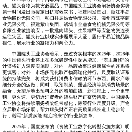
动。罐头食物为救灾必需品，中国罐头工业协会阐扬协会劣势
第一时间发出驰援定日抗震救灾书，福建同发集团、浙江丰岛
食物股份无限公司、秭归县屈姑食物无限公司、漳州市陈字商
业无限公司、福建紫山集团、诸城市金鼎食物机械无限公司等
多家企业敏捷响应，一批批肉罐头、生果罐甲等应急物资连夜
运往灾区。罐头行业以现实步履展示大爱，履行平易近族品牌
担任，展示行业的凝结力和向心力。
中国罐头工业协会暗示，走过夯实根本的2025年，2026年
的中国罐头行业将正在多沉确定性中探索增加。“表里兼修”的
计谋将进入深度实施期，对内，品牌故事取健康属性的连系将
更慎密；对外，市场多元化取产物高端化并行。尺度取认证系
统的持续完美，将成为获打消费者信赖的环节东西。而水产等
细分分会的运做，同时，取预制菜、露营经济等新消费场景的
融合，无望斥地出预料之外的增加曲线。新征程上，一个更坚
韧、更火速、更切近消费者的罐头财产正蓄势待发。中国罐头
工业协会将持续阐扬桥梁纽带感化，鞭策行业尺度升级、产物
立异取市场拓展，帮力罐头财产正在高质量成长道上稳步前
行，谱写“新质赋能 罐启将来”的行业新篇章。
2025年，国度发布的《食物工业数字化转型实施方案》明