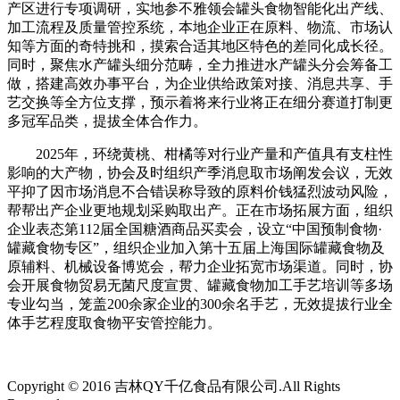
产区进行专项调研，实地参不雅领会罐头食物智能化出产线、
加工流程及质量管控系统，本地企业正在原料、物流、市场认
知等方面的奇特挑和，摸索合适其地区特色的差同化成长径。
同时，聚焦水产罐头细分范畴，全力推进水产罐头分会筹备工
做，搭建高效办事平台，为企业供给政策对接、消息共享、手
艺交换等全方位支撑，预示着将来行业将正在细分赛道打制更
多冠军品类，提拔全体合作力。
2025年，环绕黄桃、柑橘等对行业产量和产值具有支柱性
影响的大产物，协会及时组织产季消息取市场阐发会议，无效
平抑了因市场消息不合错误称导致的原料价钱猛烈波动风险，
帮帮出产企业更地规划采购取出产。正在市场拓展方面，组织
企业表态第112届全国糖酒商品买卖会，设立“中国预制食物·
罐藏食物专区”，组织企业加入第十五届上海国际罐藏食物及
原辅料、机械设备博览会，帮力企业拓宽市场渠道。同时，协
会开展食物贸易无菌尺度宣贯、罐藏食物加工手艺培训等多场
专业勾当，笼盖200余家企业的300余名手艺，无效提拔行业全
体手艺程度取食物平安管控能力。
Copyright © 2016 吉林QY千亿食品有限公司.All Rights