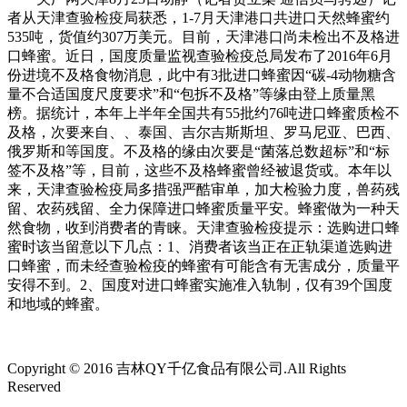
者从天津查验检疫局获悉，1-7月天津港口共进口天然蜂蜜约
535吨，货值约307万美元。目前，天津港口尚未检出不及格进
口蜂蜜。近日，国度质量监视查验检疫总局发布了2016年6月
份进境不及格食物消息，此中有3批进口蜂蜜因“碳-4动物糖含
量不合适国度尺度要求”和“包拆不及格”等缘由登上质量黑
榜。据统计，本年上半年全国共有55批约76吨进口蜂蜜质检不
及格，次要来自、、泰国、吉尔吉斯斯坦、罗马尼亚、巴西、
俄罗斯和等国度。不及格的缘由次要是“菌落总数超标”和“标
签不及格”等，目前，这些不及格蜂蜜曾经被退货或。本年以
来，天津查验检疫局多措强严酷审单，加大检验力度，兽药残
留、农药残留、全力保障进口蜂蜜质量平安。蜂蜜做为一种天
然食物，收到消费者的青睐。天津查验检疫提示：选购进口蜂
蜜时该当留意以下几点：1、消费者该当正在正轨渠道选购进
口蜂蜜，而未经查验检疫的蜂蜜有可能含有无害成分，质量平
安得不到。2、国度对进口蜂蜜实施准入轨制，仅有39个国度
和地域的蜂蜜。
Copyright © 2016 吉林QY千亿食品有限公司.All Rights
Reserved