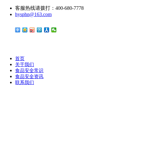
客服热线请拨打：400-680-7778
hysphn@163.com
首页
关于我们
食品安全常识
食品安全资讯
联系我们