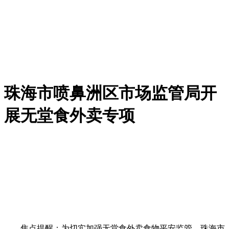
珠海市喷鼻洲区市场监管局开
展无堂食外卖专项
焦点提醒：为切实加强无堂食外卖食物平安监管，珠海市