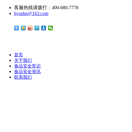
客服热线请拨打：400-680-7778
hysphn@163.com
首页
关于我们
食品安全常识
食品安全资讯
联系我们