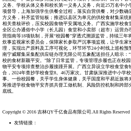
义务、学校从体义务和校长第一义务人义务，向近25万名中小
项督导，上海加强学生供餐全过程，落实自营供餐，对少数确需
方义务，补齐监管短板；推进以县区为单元的供校食材集采统购
相关查核评价，压实校园食物平安属地义务。广西实施学校食
全区公办通俗中小学（长儿园）食堂和小卖部（超市）运营办
营指南等18项轨制，开展“校园餐”穿透式溯源监管，持续三年
炊事监视家长委员会，保障家长参取严沉事项监视，让学生家长
理，实现出产原料及工序可视化，环节环节24小时线上巡检预
南宁威耀集采集配供应链办理无限公司五象配送担任人暗示：
校的食材新颖平安。”除了日常监管，专项管理步履也正在校园
物平安专项排查整治步履接踵开展。广西立异设立学校食堂食
合，2024年查抄学校食堂8。46万家次。甘肃纵深推进中小
事。一份校园餐，关乎学生身体健康，关乎国度和平易近族将
筹推进学校食物平安齐抓共督工做机制、风险防控机制和跨部分
底线。
Copyright © 2016 吉林QY千亿食品有限公司.All Rights Reserved
友情链接：