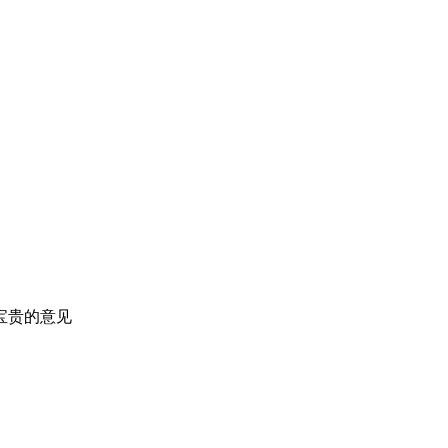
宝贵的意见