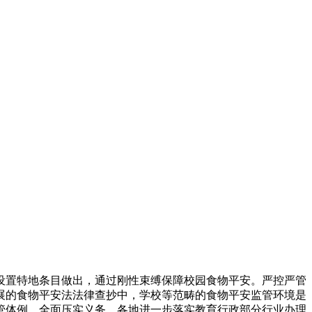
置特地条目做出，通过刚性束缚保障校园食物平安。严控严管
展的食物平安法法律查抄中，学校等范畴的食物平安监管环境是
管体例。全面压实义务，各地进一步落实教育行政部分行业办理