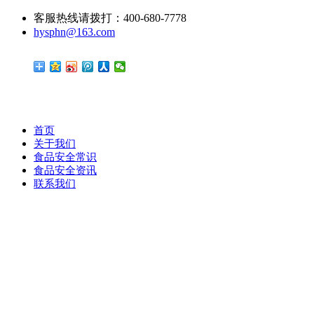
客服热线请拨打：400-680-7778
hysphn@163.com
首页
关于我们
食品安全常识
食品安全资讯
联系我们