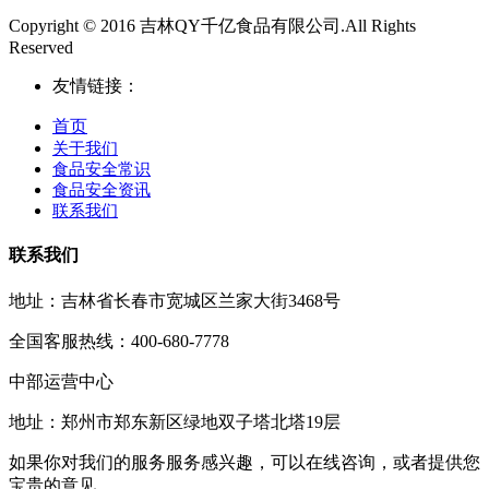
Copyright © 2016 吉林QY千亿食品有限公司.All Rights
Reserved
友情链接：
首页
关于我们
食品安全常识
食品安全资讯
联系我们
联系我们
地址：吉林省长春市宽城区兰家大街3468号
全国客服热线：400-680-7778
中部运营中心
地址：郑州市郑东新区绿地双子塔北塔19层
如果你对我们的服务服务感兴趣，可以在线咨询，或者提供您
宝贵的意见