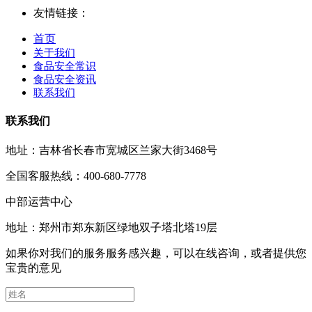
友情链接：
首页
关于我们
食品安全常识
食品安全资讯
联系我们
联系我们
地址：吉林省长春市宽城区兰家大街3468号
全国客服热线：400-680-7778
中部运营中心
地址：郑州市郑东新区绿地双子塔北塔19层
如果你对我们的服务服务感兴趣，可以在线咨询，或者提供您
宝贵的意见