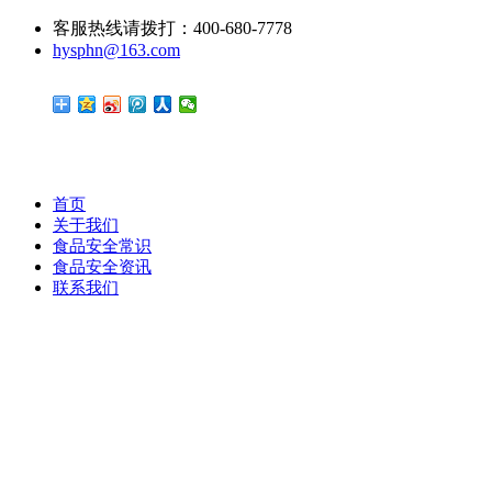
客服热线请拨打：400-680-7778
hysphn@163.com
首页
关于我们
食品安全常识
食品安全资讯
联系我们