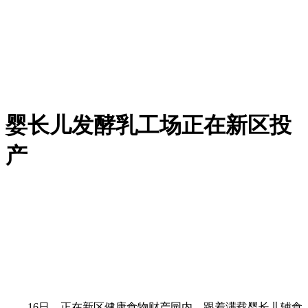
婴长儿发酵乳工场正在新区投
产
16日，正在新区健康食物财产园内，跟着满载婴长儿辅食