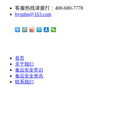
客服热线请拨打：400-680-7778
hysphn@163.com
首页
关于我们
食品安全常识
食品安全资讯
联系我们