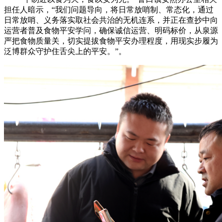
担任人暗示，“我们问题导向，将日常放哨制、常态化，通过
日常放哨、义务落实取社会共治的无机连系，并正在查抄中向
运营者普及食物平安学问，确保诚信运营、明码标价，从泉源
严把食物质量关，切实提拔食物平安办理程度，用现实步履为
泛博群众守护住舌尖上的平安。”。