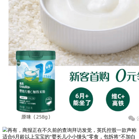
再有，商报正在不久前的查询拜访发觉，英氏控股一款声称
适合6月龄以上宝宝的“婴长儿小小馒头”零食，包拆将“不加白