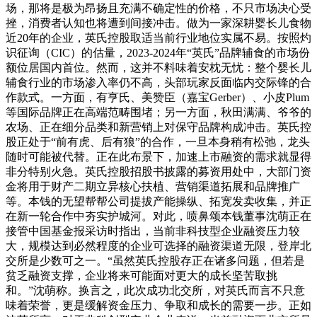
场，那将是极为昂扬且充满不确定性的价格，不只市场决心受
挫，消费者认知也将遭到间接冲击。做为一家深耕婴长儿食物
近20年的企业，英氏控股取适当前行业地位实属不易。按照灼
识征询（CIC）的估量，2023-2024年“英氏”品牌辅食的市场份
额位居国内首位。然而，这并不料味着安枕无忧：整个婴长儿
辅食行业的市场渗入率仍不高，头部玩家反面临内交际锋的合
作款式。一方面，有亨氏、美赞臣（嘉宝Gerber）、小皮Plum
等国际品牌正在高端范畴围堵；另一方面，秋田满满、爷爷的
农场、正在细分品类和新营销上对保守品牌构成冲击。英氏控
股正处于“前有虎、后有狼”的合作，一旦本身稍有松弛，龙头
随时可能被代替。正在此布景下，加速上市融资的需求就显得
非分特别火急。英氏控股招股书披露的募资用处中，大部门资
金将用于财产二期立异核心扶植、营销渠道拓展和品牌推广
等。本钱的无望帮帮公司提拔产能操纵、拓宽发卖收集，并正
在新一轮合作中夯实护城河。对此，喷鼻颂本钱董事沈萌正在
接管中国基金报采访时指出，当前非科技型企业融资压力较
大，规模达到必然程度的企业可选择的融资渠道无限，登岸北
交所是少数可之一。“虽然英氏控股存正在诸多问题，但若是
贫乏融资支撑，企业将来可能面对更大的成长坚苦取挑
和。”沈萌称。换言之，此次成功北交所，对英氏而言不只意
味着荣誉，更是缓解资金压力、争取和成长的需要一步。正如