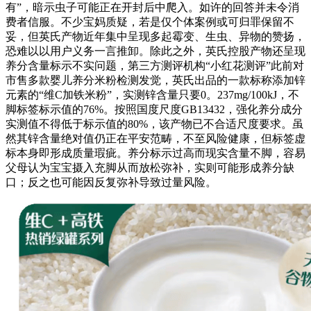
有”，暗示虫子可能正在开封后中爬入。如许的回答并未令消
费者信服。不少宝妈质疑，若是仅个体案例或可归罪保留不
妥，但英氏产物近年集中呈现多起霉变、生虫、异物的赞扬，
恐难以以用户义务一言推卸。除此之外，英氏控股产物还呈现
养分含量标示不实问题，第三方测评机构“小红花测评”此前对
市售多款婴儿养分米粉检测发觉，英氏出品的一款标称添加锌
元素的“维C加铁米粉”，实测锌含量只要0。237mg/100kJ，不
脚标签标示值的76%。按照国度尺度GB13432，强化养分成分
实测值不得低于标示值的80%，该产物已不合适尺度要求。虽
然其锌含量绝对值仍正在平安范畴，不至风险健康，但标签虚
标本身即形成质量瑕疵。养分标示过高而现实含量不脚，容易
父母认为宝宝摄入充脚从而放松弥补，实则可能形成养分缺
口；反之也可能因反复弥补导致过量风险。