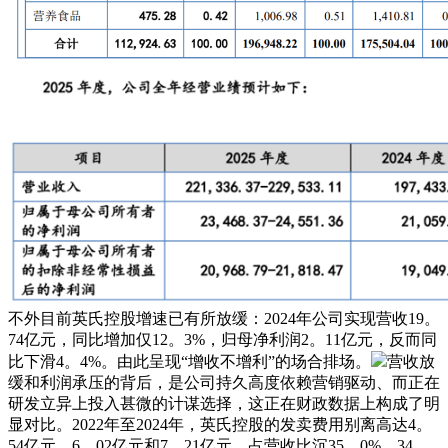
不外目前英氏控股增速已有所放缓：2024年公司实现营收19。
74亿元，同比增加仅12。3%，归母净利润2。11亿元，反而同
比下滑4。4%。由此呈现“增收不增利”的场合排场。
营收放
缓和利润承压的背后，是公司持久高度依赖营销驱动、而正在
研发立异上投入甚微的计谋选择，这正在财政数据上构成了明
显对比。2022年至2024年，英氏控股的发卖费用别离高达4。
54亿元、6。02亿元和7。21亿元，占营收比沉35。0%、34。