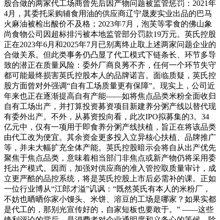
股合做的两家代工场商曾先后因产物问题被监管惩罚：2021年
4月，其委托采购辅食用油的供应商辽宁晟麦实业出品的巴马
火麻油被检出酸价不及格；2023年7月，泡芙等零食的佛山象
尚食物公司因超标排污被本地监管部分罚款19万元。英氏控股
正在2023年6月和2025年7月已别离终止取上述两家问题企业的
合做关系。但此类事务仍凸显了代工模式下链条长、环节多导
致的潜正在质量风险：委外厂商良莠不齐，任何一个环节失守
都可能最终损害英氏控股本人的品牌诺言。面临质疑，英氏控
股方面曾对外强调“自有工场质量更有保障”。现实上，公司近
年来也正在逐渐提高自有产能——如将焦点品类米粉全面收归
自有工场出产，并打算投资募资项目新建养分粥产线以替代现
有委外出产。不外，从募资投向看，此次IPO拟募集的3。34
亿元中，仅有一项用于即食养分粥产线扶植，旨正在将该品类
由代工改为便宜。其余资金更多投入立异核心扶植、品牌推广
等，并未大幅扩充全体产能。英氏控股暗示会将自从出产优先
聚焦于焦点品类，意味着相当部门非焦点或新产物仍将采用委
托出产模式。因而，加强对供应商的准入管控取质量审计，成
立更严酷的品控系统，将是英氏控股上市后必需补的课。正如
一位行业博从“江郎才溢”讥讽：“既然英氏有本人的米粉厂，
不妨也晒晒你家小馒头、米饼、溶豆的工场是哪家？如果实都
是代工的，那别光宣传好的，自家短板也要敢于。” ——这些
锋利评论的背后，是消费者对企业通明度和义务心的等候。除