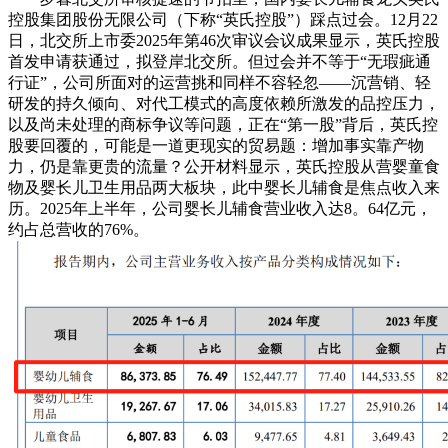
控股集团股份无限公司（下称“英氏控股”）踩点过会。12月22
日，北交所上市委2025年第46次审议会议成果显示，英氏控股
首发申请获通过，拟登岸北交所。但过会并不等于“无瑕疵通
行证”，公司所面对的运营挑和同样不容轻忽——沉营销、轻
研发的持久倾向、对代工模式的高度依赖所激发的品控压力，
以及尚未处理的商标争议等问题，正在“第一股”背后，英氏控
股要回覆的，可能是一道更现实的贸易题：增加事实靠产物
力，仍是靠更贵的流量？公开材料显示，英氏控股从营婴童食
物及婴长儿卫生用品两大板块，此中婴长儿辅食是焦点收入来
历。2025年上半年，公司婴长儿辅食营业收入达8。64亿元，
约占总营收的76%。