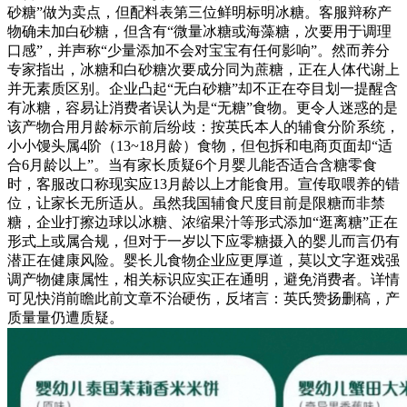
砂糖”做为卖点，但配料表第三位鲜明标明冰糖。客服辩称产
物确未加白砂糖，但含有“微量冰糖或海藻糖，次要用于调理
口感”，并声称“少量添加不会对宝宝有任何影响”。然而养分
专家指出，冰糖和白砂糖次要成分同为蔗糖，正在人体代谢上
并无素质区别。企业凸起“无白砂糖”却不正在夺目划一提醒含
有冰糖，容易让消费者误认为是“无糖”食物。更令人迷惑的是
该产物合用月龄标示前后纷歧：按英氏本人的辅食分阶系统，
小小馒头属4阶（13~18月龄）食物，但包拆和电商页面却“适
合6月龄以上”。当有家长质疑6个月婴儿能否适合含糖零食
时，客服改口称现实应13月龄以上才能食用。宣传取喂养的错
位，让家长无所适从。虽然我国辅食尺度目前是限糖而非禁
糖，企业打擦边球以冰糖、浓缩果汁等形式添加“逛离糖”正在
形式上或属合规，但对于一岁以下应零糖摄入的婴儿而言仍有
潜正在健康风险。婴长儿食物企业应更厚道，莫以文字逛戏强
调产物健康属性，相关标识应实正在通明，避免消费者。详情
可见快消前瞻此前文章不治硬伤，反堵言：英氏赞扬删稿，产
质量量仍遭质疑。