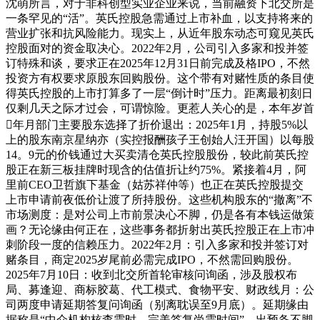
沈萌所言，对于非科创型实业企业来说，当前融资下北交所是
一条罕见的“活”。英氏控股急需通过上市补血，以支持将来的
营业扩张和抗风险能力。现实上，从近年股东动态可窥见英氏
控股面对的资金取决心。2022年2月，公司引入多家和投并签
订特殊和谈，要求正在2025年12月31日前完成及格IPO，不然
投资方有权要求原股东回购股份。这个带有对赌性质的条目使
得英氏控股的上市打算多了一层“倒计时”压力。距离最初刻日
仅剩几天之际才过会，可谓惊险。更惹人关心的是，本年岁首
年月部门主要股东选择了折价退出：2025年1月，持股5%以
上的股东南京星纳亦（实控报酬孩子王创始人汪开国）以每股
14。9元的价钱通过大买卖清仓英氏控股股份，较此前英氏控
股正在新三板挂牌时现含的估值折让约75%。紧接着4月，阿
里前CEO卫哲旗下基金（姑苏祥仲等）也正在英氏控股提交
上市申请前夜低价让渡了所持股份。这些机构股东的“撤离”不
市场测度：是对公司上市前景决心不脚，仍是各有本钱运做策
画？无论缘由何正在，这些事务都折射出英氏控股正在上市冲
刺阶段一度的信赖压力。2022年2月：引入多家和投并签订对
赌条目，商定2025岁尾前必需完成IPO，不然需回购股份。
2025年7月10日：收到北交所首轮审核问询函，涉及股权布
局、募逢迎、商标胶葛、代工模式、食物平安、财政线月：公
司两度申请延期答复问询函（别离耽误至9月底）。延期缘由
据称是“中介机构核查需时，完美答复尚需时间”，出预备不脚