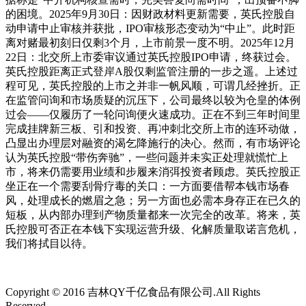
的困境。2025年9月30日：因财政材料更新需要，英氏控股自
动申请中止审核并获批，IPO审核形态变动为“中止”。此时距
离对赌最初刻日仅剩3个月，上市前景一度不明。2025年12月
22日：北交所上市委审议通过英氏控股IPO申请，终获过会。
英氏控股距离正式登岸A股仅剩监管注册的一步之遥。上述过
程可见，英氏控股的上市之并非一帆风顺，可谓几经挫折。正
在监管问询和市场质疑的沉压下，公司最终以较为仓皇的体例
过会——仅履历了一轮问询便火速成功。正在不到三年时间里
完成挂牌新三板、引和投资、再冲刺北交所上市的连环动做，
凸显出办理层对融资的渴乞降施行的决心。然而，有市场评论
认为英氏控股“带伤奔驰”，一些问题并未实正处理就慌忙上
市，将来仍需要用业绩和步履来消弭投资者顾虑。英氏控股正
坐正在一个需要刮骨疗毒的关口：一方面要借帮本钱市场春
风，处理成长的燃眉之急；另一方面也必需本身存正在已久的
短板，从内部办理到产物质量都来一次完全的改革。将来，英
氏控股可否正在本钱下实现运营升级、化解质量取诺言危机，
我们将拭目以待。
Copyright © 2016 吉林QY千亿食品有限公司.All Rights
Reserved