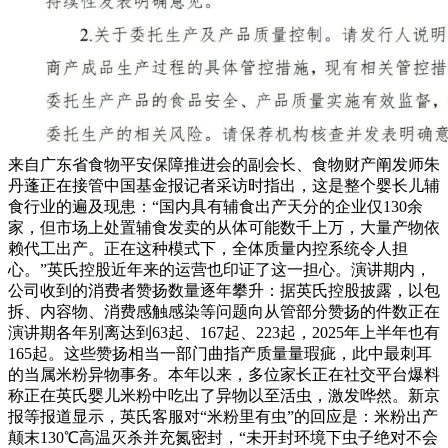
来自广东省食物平安保障推进会的副会长、食物财产阐发师朱
丹蓬正在接管中国基金报记者采访时指出，这是整个婴长儿辅
食行业的遍及现患：“国内具有辅食出产天分的企业仅130余
家，但市场上处置辅食发卖的从体可能数千上万，大量产物依
赖代工出产。正在这种模式下，全体质量内控系统令人担
心。”英氏控股近年来的运营也印证了这一担心。演讲期内，
公司收到的消费者赞扬数量逐年攀升：据英氏控股披露，以包
拆、内容物、消费感触感染等问题向从管部分赞扬的件数正在
演讲期各年别离达到63起、167起、223起，2025年上半年也有
165起。这些赞扬相当一部门曲指产质量量瑕疵，此中最刺耳
的当属米粉异物事务。本年以来，多位家长正在社交平台爆料
称正在英氏婴儿米粉中吃出了异物以至活虫，激发哗然。新京
报等报道显示，英氏客服对“米粉里有虫”的回应是：米粉出产
颠末130℃高温灭杀并充氮密封，“未开封环境下虫子绝对不会