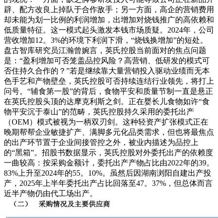
辟、配方改良上掉队于合作敌手；另一方面，高企的营销费用
却未能为划一比例的利润增加，出增加对烧钱推广的高依赖和
低质量特征。这一模式起头激发本钱市场质疑。2024年，公司
营收增加12。3%的环境下利润下滑，“烧钱换增加”的短处。
盘古智库研究员江瀚曾婉言，英氏控股当前面对的焦点问题
是：“盈利增加可否笼盖品控风险？高营销、低研发的模式可
否住持久合作的？”若是继续靠大量营销投入驱动业绩而无本
色手艺和产物壁垒，英氏控股可否持续连结行业领先，将打上
问号。“辅食第一股”的背后，食物平安和质量节制一直是悬正
在英氏控股头顶的达摩克利斯之剑。正在婴长儿食物如许“食
物平安沉于泰山”的范畴，英氏控股持久采用的委托出产
（OEM）模式被视为一柄双刃剑。这种轻资产扩张模式正在
晚期帮帮企业敏捷扩产、满脚多元化品类需求，但也将最焦点
的出产环节置于企业间接管控之外，被业内描述为品控上
的“黑箱”。招股书数据显示，英氏控股对外委托出产的依赖度
一曲较高：按采购金额计，委托出产产物占比由2022年的39。
83%上升至2024年的55。10%。虽然后因湖南浏阳自建出产投
产，2025年上半年委托出产占比回落至47。37%，但总体而言
近半产物仍由代工场出产。