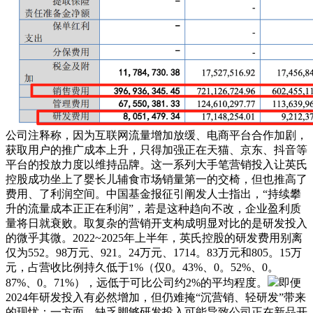
公司注释称，因为互联网流量增加放缓、电商平台合作加剧，
获取用户的推广成本上升，只得加强正在天猫、京东、抖音等
平台的投放力度以维持品牌。这一系列大手笔营销投入让英氏
控股成功坐上了婴长儿辅食市场销量第一的交椅，但也推高了
费用、了利润空间。中国基金报征引阐发人士指出，“持续攀
升的流量成本正正在利润”，若是这种趋向不改，企业盈利质
量将日就衰败。取复杂的营销开支构成明显对比的是研发投入
的微乎其微。2022~2025年上半年，英氏控股的研发费用别离
仅为552。98万元、921。24万元、1714。83万元和805。15万
元，占营收比例持久低于1%（仅0。43%、0。52%、0。
87%、0。71%），远低于可比公司约2%的平均程度。
即便
2024年研发投入有必然增加，但仍难掩“沉营销、轻研发”带来
的现忧：一方面，缺乏脚够研发投入可能导致公司正在新品开