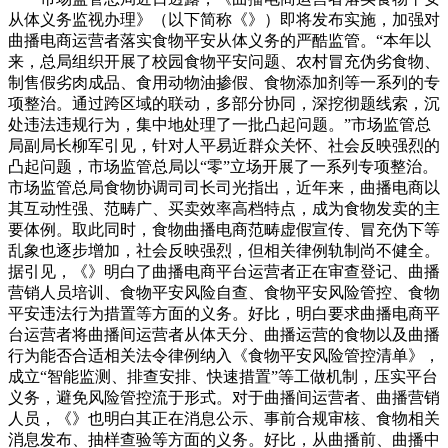
从体义务监视办理》（以下简称《》）即将发布实施，加强对
曲播电商运营者落实食物平安从体义务的严酷监管。“本年以
来，总局组织开展了校园食物平安问题、农村冒充伪劣食物、
制售假劣肉成品、食用动物油掺假、食物添加剂等一系列的专
项整治。通过跨区域的联动，多部分协同，深挖彻题线索，沉
处违法违规行为，集中地处理了一批凸起问题。”市场监管总
局副局长柳军引见，针对人平易近群众关怀、社会反映强烈的
凸起问题，市场监管总局以“零”立场开展了一系列专项整治。
市场监管总局食物协调司司长司光指出，近年来，曲播电商以
其互动性强、范畴广、买卖效率高档特点，成为食物发卖的主
要体例。取此同时，食物曲播电商范畴虚假宣传、冒充伪下等
乱象也逐步增加，社会反映强烈，但相关律例轨制尚不健全。
据引见，《》明白了曲播电商平台运营者正在审查登记、曲播
营销人员培训、食物平安风险自查、食物平安风险管控、食物
平安违法行为措置等方面的义务。好比，明白要求曲播电商平
台运营者将曲播间运营者从体天分、曲播运营的食物以及曲播
行为能否合适相关法令律例纳入《食物平安风险管控清单》，
成立“智能监测、排查安排、快速措置”等工做机制，压实平台
义务，避免风险管控流于形式。对于曲播间运营者、曲播营销
人员，《》也明白其正在消息公示、事前合规审核、食物相关
消息发布、抽样查验等方面的义务。好比，从曲播前、曲播中