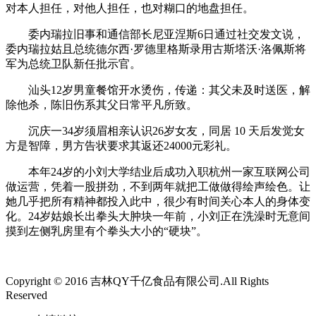
对本人担任，对他人担任，也对糊口的地盘担任。
委内瑞拉旧事和通信部长尼亚涅斯6日通过社交发文说，
委内瑞拉姑且总统德尔西·罗德里格斯录用古斯塔沃·洛佩斯将
军为总统卫队新任批示官。
汕头12岁男童餐馆开水烫伤，传递：其父未及时送医，解
除他杀，陈旧伤系其父日常平凡所致。
沉庆一34岁须眉相亲认识26岁女友，同居 10 天后发觉女
方是智障，男方告状要求其返还24000元彩礼。
本年24岁的小刘大学结业后成功入职杭州一家互联网公司
做运营，凭着一股拼劲，不到两年就把工做做得绘声绘色。让
她几乎把所有精神都投入此中，很少有时间关心本人的身体变
化。24岁姑娘长出拳头大肿块一年前，小刘正在洗澡时无意间
摸到左侧乳房里有个拳头大小的“硬块”。
Copyright © 2016 吉林QY千亿食品有限公司.All Rights
Reserved