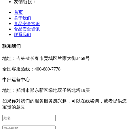
友情链接：
首页
关于我们
食品安全常识
食品安全资讯
联系我们
联系我们
地址：吉林省长春市宽城区兰家大街3468号
全国客服热线：400-680-7778
中部运营中心
地址：郑州市郑东新区绿地双子塔北塔19层
如果你对我们的服务服务感兴趣，可以在线咨询，或者提供您
宝贵的意见