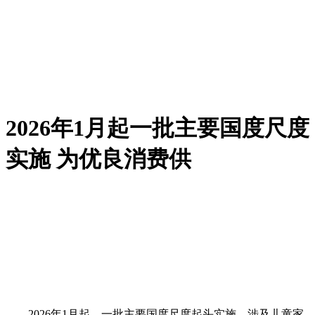
2026年1月起一批主要国度尺度
实施 为优良消费供
2026年1月起，一批主要国度尺度起头实施，涉及儿童家