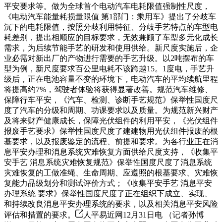
平安要求等。做为全球首个电动汽车电耗限值强制性尺度，
《电动汽车能量耗损量限值 第1部门：乘用车》提出了分歧车
沉下的电耗限值，按照分歧利用特征、分歧手艺特点的车型电
耗差别，提出相顺应的目标要求，无效兼顾了车型多元化成长
需求，为后续节能手艺的研发和使用供给。新尺度实施后，企
业必需对新出厂的产物进行需要的手艺升级。以2吨摆布的车
型为例，新尺度要求百公里电耗不该跨越15。1度电，手艺升
级后，正在电池容量不变的环境下，电动汽车的平均续航里程
将提高约7%，驾驶者体验将获得显著改善。规范汽车维修、
保障行车平安，《汽车、检测、诊断手艺规范》保举性国度尺
度了汽车的分级和周期、功课要求以及质量。为规范新兴财产
及将来财产健康成长，保障光伏组件的利用平安，《光伏组件
报废手艺要求》保举性国度尺度了建建物用光伏组件报废的根
基要求，以及报废鉴定的流程、前提和要求。为各行业正在消
息平安办理和消息系统灾难恢复方面供给尺度支持，《收集平
安手艺 消息系统灾难恢复规范》保举性国度尺度了消息系统
灾难恢复的工做准绳、生命周期、应遵照的根基要求、灾难恢
复能力品级划分和测试评价方式；《收集平安手艺 消息平安
办理系统 要求》保举性国度尺度了正在组织下成立、实现、
和持续改良消息平安办理系统的要求，以及相关消息平安风险
评估和措置的要求。
人平易近网12月31日电 （记者孙博