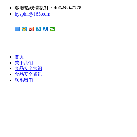
客服热线请拨打：400-680-7778
hysphn@163.com
首页
关于我们
食品安全常识
食品安全资讯
联系我们