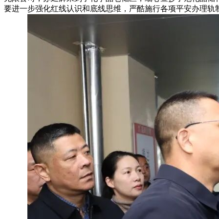
要进一步强化红线认识和底线思维，严酷施行各项平安办理轨