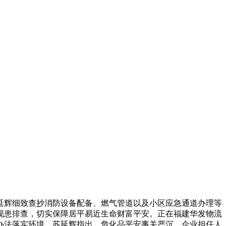
延辉细致查抄消防设备配备、燃气管道以及小区应急通道办理等
现患排查，切实保障居平易近生命财富平安。正在福建华发物流
办法落实环境。苏延辉指出，危化品平安事关严沉，企业担任人