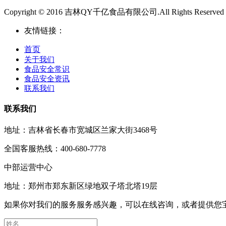
Copyright © 2016 吉林QY千亿食品有限公司.All Rights Reserved
友情链接：
首页
关于我们
食品安全常识
食品安全资讯
联系我们
联系我们
地址：吉林省长春市宽城区兰家大街3468号
全国客服热线：400-680-7778
中部运营中心
地址：郑州市郑东新区绿地双子塔北塔19层
如果你对我们的服务服务感兴趣，可以在线咨询，或者提供您